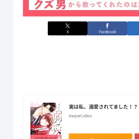
X
Facebook
実は私、溺愛されてました！？ 
HarperCollins