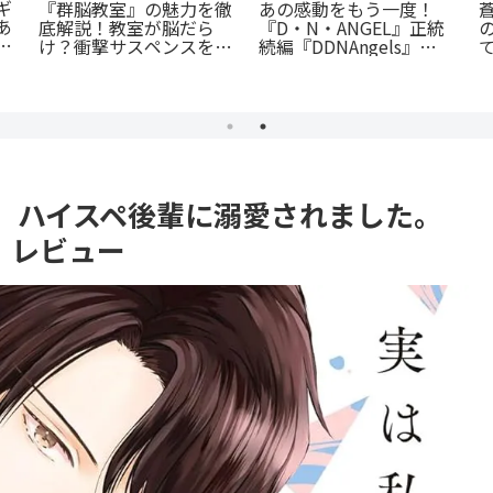
『たろうのまにまに』徹
転
『捕虜英雄』完全解説！
底紹介！クズなヒモ男に
に
最底辺から駆け上がる至
沼る人続出の理由と「ま
高のカタルシス
にまに」の意味とは？
、ハイスペ後輩に溺愛されました。
』レビュー