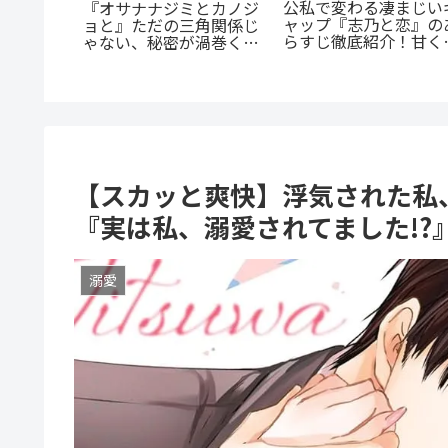
「花言葉」と連携する
の殺人
生ファンタジー：『君
に潜む闇
『たまらないのは恋なの
贈るキヅタ』完全解説
を徹底解
か』徹底解説：王道の
「ヤンキー×優等生」が
魅せるギャップ萌え
【スカッと爽快】浮気された私
『実は私、溺愛されてました!?
溺愛