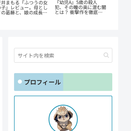
《65歳の老人が超人
『オサ
『斜陽に恋う』憧れの先
に！？》『山岳超人マツ
ョと』
輩が恋したのは「弟の彼
オカ』のあらすじ紹介：
ゃない
氏」だった…？切なすぎ
戦慄と謎に満ちた山岳殺
クシー
る青春BL
戮劇
とは？
プロフィール