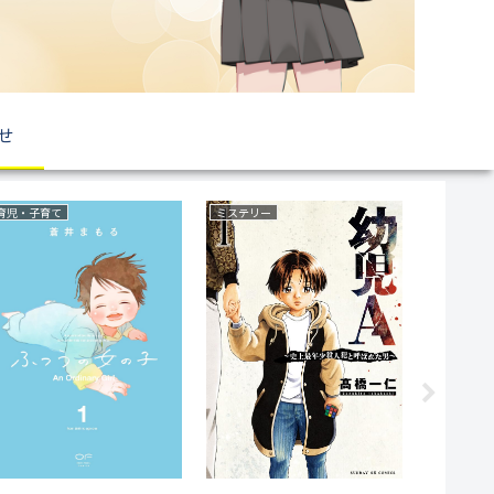
せ
野球
復讐
サスペンス