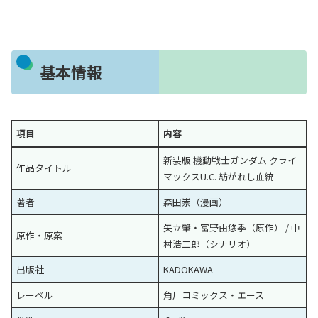
基本情報
項目
内容
新装版 機動戦士ガンダム クライ
作品タイトル
マックスU.C. 紡がれし血統
著者
森田崇（漫画）
矢立肇・富野由悠季（原作） / 中
原作・原案
村浩二郎（シナリオ）
出版社
KADOKAWA
レーベル
角川コミックス・エース