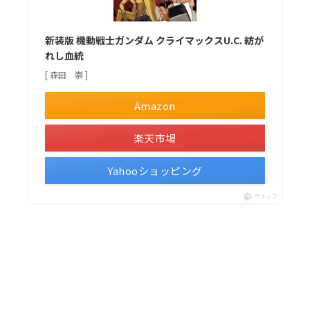
新装版 機動戦士ガンダム クライマックスU.C. 紡が
れし血統
[ 森田 崇 ]
Amazon
楽天市場
Yahooショッピング
ポチップ