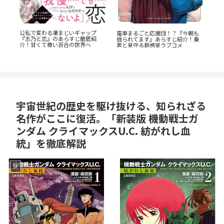
『幼児A』5歳の殺人犯、その瞳の
蒼井まもる『ふつうの女の子』レ
あの
も
奥に潜む闇とは？ 衝撃作を徹底解
ビュー。母としての葛藤と、娘の
AN
乗
剖
成長に涙が止まらない
の
宇宙世紀の歴史を駆け抜ける、知られざる
名作がここに復活。「新装版 機動戦士ガ
ンダム クライマックスU.C. 紡がれし血
統」を徹底解説
SF