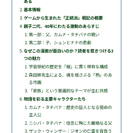
ある
基本情報
ゲームから生まれた「正統派」戦記の概要
親子二代、40年にわたる激動のあらすじ
第一部：父、カムナ・タチバナの戦い
第二部：子、シュンとナナの悲劇
なぜこの漫画が面白いのか？読者を惹きつける3
つの魅力
宇宙世紀の歴史を「縦」に貫く稀有な構成
森田崇先生による、魂を揺さぶる「熱」のあ
る作画
「家族」という普遍的なテーマが生む共感
物語を彩る主要キャラクターたち
カムナ・タチバナ：歴史の証人となる宿命の
主人公
ニシバ・タチバナ：信念に殉じた厳格なる父
ザック・ウィンザー：ジオンの亡霊を背負う