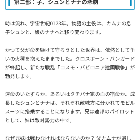
第二部：子、シュンとナナの悲劇
時は流れ、宇宙世紀0123年。物語の主役は、カムナの息
子シュンと、娘のナナへと移り変わります。
かつて父が命を懸けて守ろうとした世界は、依然として争
いの火種を抱えたままでした。クロスボーン・バンガード
が蜂起し、新たな戦乱「コスモ・バビロニア建国戦争」が
勃発します。
運命のいたずらか、あるいはタチバナ家の血の宿命か。成
長したシュンとナナは、それぞれ敵味方に分かれてモビル
スーツに搭乗することになります。兄は連邦のパイロット
として、妹は敵対勢力の中で。
なぜ兄妹は戦わなければならないのか？ 父カムナが遺し