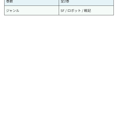
巻数
全2巻
ジャンル
SF / ロボット / 戦記