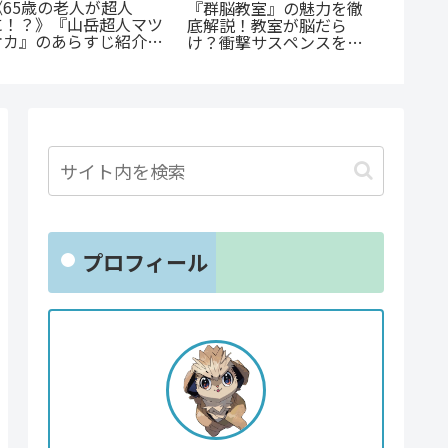
『捕虜英雄』完全解説！
監獄×魔法少女×デスゲ
『斜陽
最底辺から駆け上がる至
ーム。コミカライズで加
輩が恋
高のカタルシス
速する『魔法少女ノ魔女
氏」だ
裁判』の魅力
る青春B
プロフィール