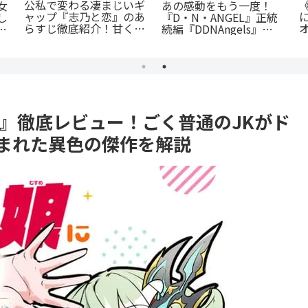
『罰』全てを失った男の
「花言葉」と連携する転
ジ
怒りが爆発する。ノンス
生ファンタジー：『君に
じ
トップ・バイオレンスア
贈るキヅタ』完全解説
セ
クションを徹底紹介
力
』徹底レビュー！ごく普通のJKがド
生まれた異色の傑作を解説