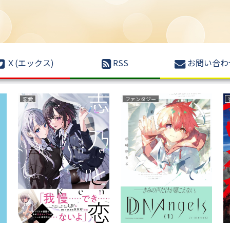
Ｘ(エックス)
RSS
お問い合わ
異世界もの(転生・転移・成り上がり・異世界ファンタジー)
復讐