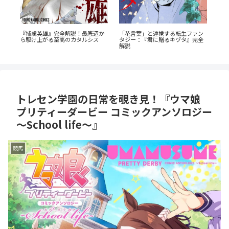
携する転生ファン
『オサナナジミとカノジョと』た
蒼井まもる『ふつうの女の
贈るキヅタ』完全
だの三角関係じゃない、秘密が渦
ビュー。母としての葛藤と
巻くセクシーサスペンスの魅力と
成長に涙が止まらない
は？
トレセン学園の日常を覗き見！『ウマ娘
プリティーダービー コミックアンソロジー
～School life～』
競馬