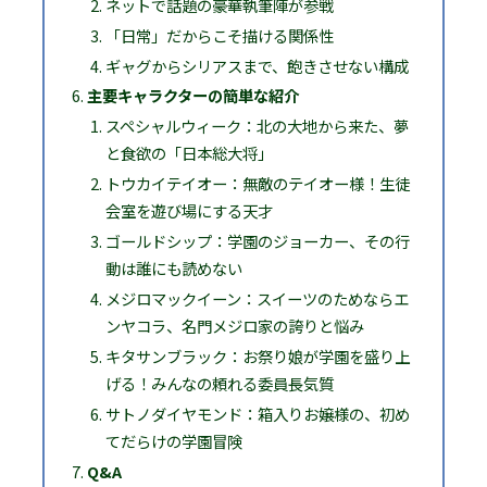
ネットで話題の豪華執筆陣が参戦
「日常」だからこそ描ける関係性
ギャグからシリアスまで、飽きさせない構成
主要キャラクターの簡単な紹介
スペシャルウィーク：北の大地から来た、夢
と食欲の「日本総大将」
トウカイテイオー：無敵のテイオー様！生徒
会室を遊び場にする天才
ゴールドシップ：学園のジョーカー、その行
動は誰にも読めない
メジロマックイーン：スイーツのためならエ
ンヤコラ、名門メジロ家の誇りと悩み
キタサンブラック：お祭り娘が学園を盛り上
げる！みんなの頼れる委員長気質
サトノダイヤモンド：箱入りお嬢様の、初め
てだらけの学園冒険
Q&A