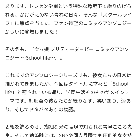
あります。トレセン学園という特殊な環境下で繰り広げら
れる、かけがえのない青春の日々。そんな「スクールライ
フ」に焦点を当てた、ファン待望のコミックアンソロジー
がついに登場しました！
その名も、『ウマ娘 プリティーダービー コミックアンソ
ロジー ～School life～』。
これまでのアンソロジーシリーズでも、彼女たちの日常は
描かれてきましたが、今回はタイトルに堂々と「School
life」と冠されている通り、学園生活そのものがメインテ
ーマです。制服姿の彼女たちが織りなす、笑いあり、涙あ
り、そしてドタバタありの物語。
表紙を飾るのは、繊細な光の表現で知られる雪星こころ先
生。そして執筆陣には、SNSや同人界隈でも圧倒的な支持