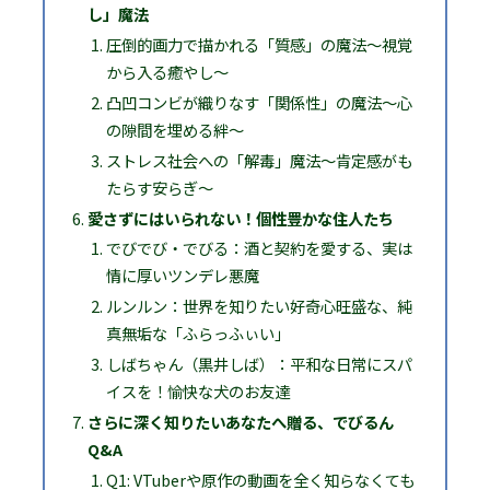
し」魔法
圧倒的画力で描かれる「質感」の魔法～視覚
から入る癒やし～
凸凹コンビが織りなす「関係性」の魔法～心
の隙間を埋める絆～
ストレス社会への「解毒」魔法～肯定感がも
たらす安らぎ～
愛さずにはいられない！個性豊かな住人たち
でびでび・でびる：酒と契約を愛する、実は
情に厚いツンデレ悪魔
ルンルン：世界を知りたい好奇心旺盛な、純
真無垢な「ふらっふぃい」
しばちゃん（黒井しば）：平和な日常にスパ
イスを！愉快な犬のお友達
さらに深く知りたいあなたへ贈る、でびるん
Q&A
Q1: VTuberや原作の動画を全く知らなくても