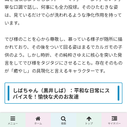
寧な口調で話し、何事にも全力投球。そのひたむきな姿
は、見ているだけで心が洗われるような浄化作用を持って
います。
でび様のことを心から尊敬し、慕っている様子が随所に描
かれており、その後をついて回る姿はまるでカルガモの子
供のよう。しかし時折、その純粋さゆえに核心を突いた発
言をしてでび様をタジタジにさせることも。存在そのもの
が「癒やし」の具現化と言えるキャラクターです。
しばちゃん（黒井しば）：平和な日常にス
パイスを！愉快な犬のお友達
「わんわん！ 遊びに来たよー！ おやつある？」
メニュー
ホーム
検索
トップ
サイドバー