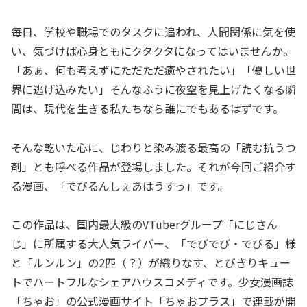
毎日、学校や職場でのタスクに追われ、人間関係に気を使
い、気づけば心身ともにクタクタになってはいませんか。
「あぁ、何も考えずにただただ癒やされたい」「優しい世
界に逃げ込みたい」そんなふうに夜空を見上げたくなる瞬
間は、現代を生きる私たちなら誰にでもあるはずです。
そんな乾いた心に、じわりと染み渡る最高の「読む抗うつ
剤」とも呼べる作品が登場しました。それが今回ご紹介す
る漫画、「でびるんしぇあはうすっ」です。
この作品は、国内最大級のVTuberグループ「にじさん
じ」に所属する大人気ライバー、「でびでび・でびる」様
と「ルンルン」の2匹（？）が織りなす、とびきりキュー
トでハートフルなシェアハウスコメディです。少女漫画誌
「ちゃお」の公式漫画サイト「ちゃおプラス」で連載が開