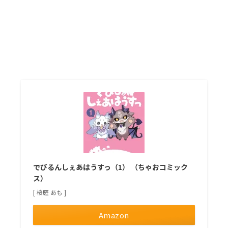
でびるんしぇあはうすっ（1） （ちゃおコミック
ス）
[ 桜庭 あも ]
Amazon