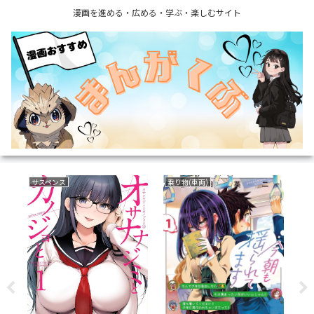
漫画を進める・広める・学ぶ・楽しむサイト
サスペンス
乗り物(車両)
ボ