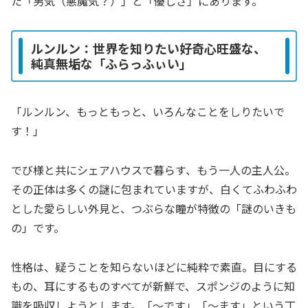
た「男気（悪魔気？）」と「優しさ」にあります。
ルンルン：世界を知りたい好奇心旺盛な、
純真無垢な「ふらっふぃい」
「ルンルン、もっともっと、いろんなことをしりたいで
す！」
でび様と共にシェアハウスで暮らす、もう一人の主人公。
その正体は多くの謎に包まれていますが、白くてふわふわ
とした愛らしい外見と、つぶらな瞳が特徴の「謎のいきも
の」です。
性格は、疑うことを知らないほどに純粋で素直。目にする
もの、耳にするものすべてが新鮮で、スポンジのように知
識を吸収しようとします。「～です」「～ます」という丁