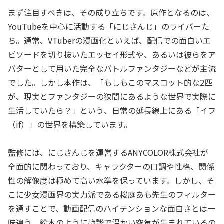
まず注目すべきは、その成り立ちです。原作となるのは、
YouTubeを中心に活動する「にじさんじ」のライバーた
ち。通常、VTuberの漫画化といえば、配信での面白いエ
ピソードを切り抜いたエッセイ形式や、あるいは彼らをア
バターとして用いた完全なバトルファンタジーなどが主流
でした。しかし本作は、「もしもこのマスコット的な2匹
が、現実とファンタジーの狭間にあるような世界で実際に
生活していたら？」という、日常の延長線上にある「イフ
（if）」の世界を構築しています。
監修には、にじさんじを運営するANYCOLOR株式会社が
全面的に関わっており、キャラクターの口調や性格、関係
性の解像度は極めて高い水準を保っています。しかし、そ
こに少女漫画界の実力派である桜庭あも先生のフィルター
を通すことで、動画配信のハイテンションな面白さとは一
味違う、絵本のように静謐で温かい空気が生まれているの