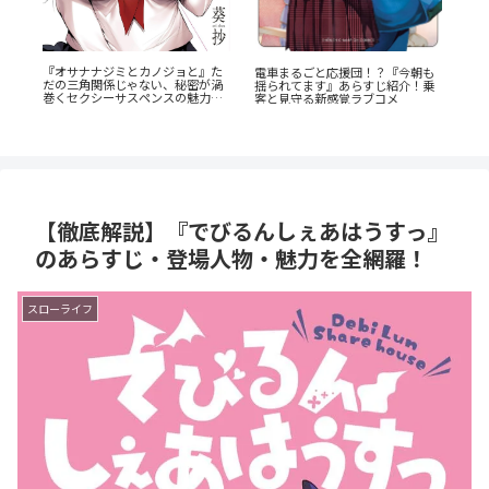
『オサナナジミとカノジョと』た
電車まるごと応援団！？『今朝も
！
だの三角関係じゃない、秘密が渦
揺られてます』あらすじ紹介！乗
ス
『
巻くセクシーサスペンスの魅力と
客と見守る新感覚ラブコメ
解
は？
生
【徹底解説】『でびるんしぇあはうすっ』
のあらすじ・登場人物・魅力を全網羅！
スローライフ