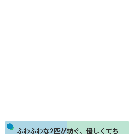
ふわふわな2匹が紡ぐ、優しくてち