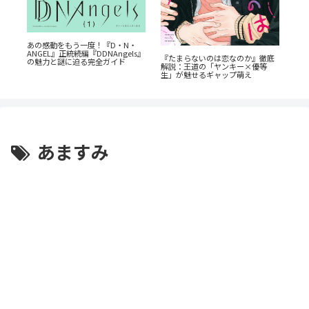
あの感動をもう一度！『D・N・
『
生
ANGEL』正統続編『DDNAngels』
だ
『たまらないのは恋なのか』徹底
ス
の魅力と謎に迫る完全ガイド
巻
解説：王道の「ヤンキー×優等
は
生」が魅せるギャップ萌え
あますみ