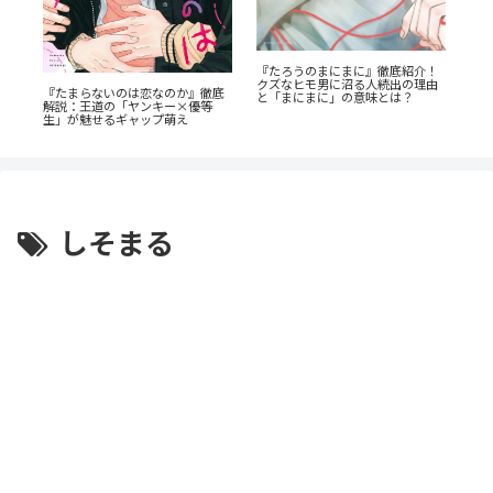
『たろうのまにまに』徹底紹介！
ン
蒼
クズなヒモ男に沼る人続出の理由
全
ビ
『たまらないのは恋なのか』徹底
と「まにまに」の意味とは？
成
解説：王道の「ヤンキー×優等
生」が魅せるギャップ萌え
しそまる