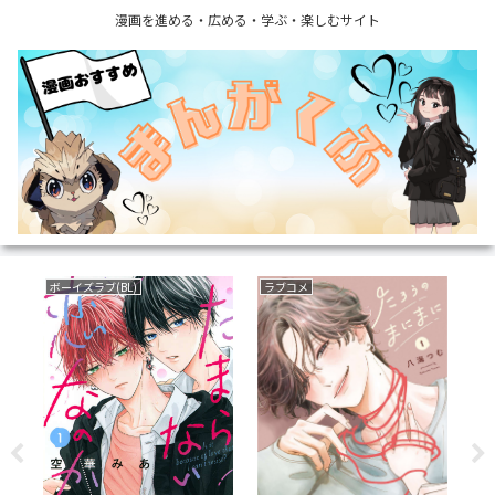
漫画を進める・広める・学ぶ・楽しむサイト
ボーイズラブ(BL)
ラブコメ
育