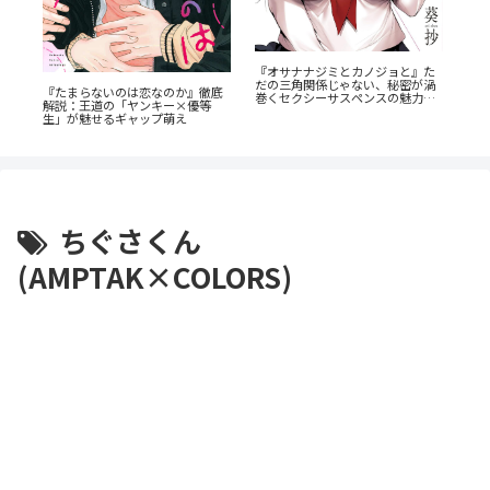
！
『オサナナジミとカノジョと』た
『
由
だの三角関係じゃない、秘密が渦
ん
『たまらないのは恋なのか』徹底
巻くセクシーサスペンスの魅力と
の
解説：王道の「ヤンキー×優等
は？
生」が魅せるギャップ萌え
ちぐさくん
(AMPTAK×COLORS)