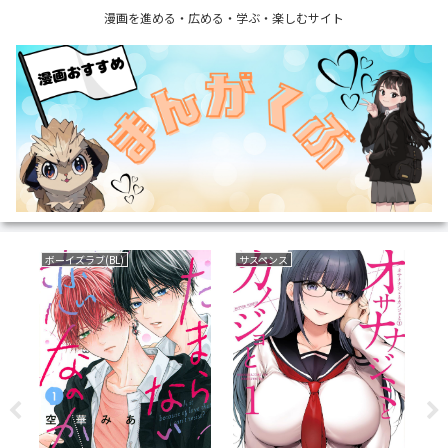
漫画を進める・広める・学ぶ・楽しむサイト
ボーイズラブ(BL)
サスペンス
い