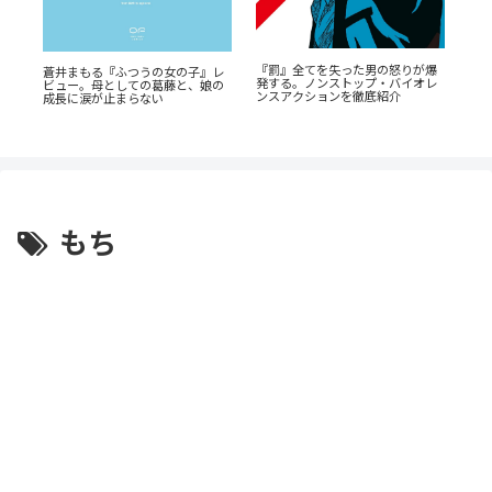
『罰』全てを失った男の怒りが爆
た
蒼井まもる『ふつうの女の子』レ
発する。ノンストップ・バイオレ
渦
ビュー。母としての葛藤と、娘の
『
ンスアクションを徹底紹介
と
成長に涙が止まらない
解
生
もち