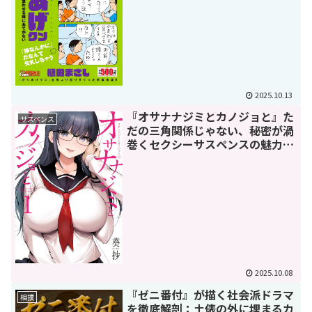
2025.10.13
『オサナナジミとカノジョと』た
サスペンス
だの三角関係じゃない、秘密が渦
巻くセクシーサスペンスの魅力と
は？
2025.10.08
『ゼニ番付』が描く社会派ドラマ
相撲
を徹底解剖：土俵の外に埋まるカ