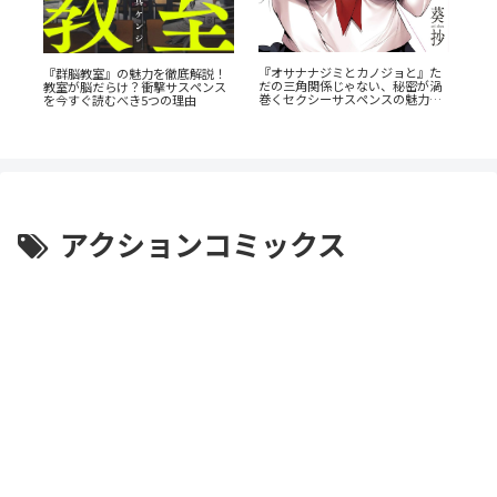
《6
『オサナナジミとカノジョと』た
『群脳教室』の魅力を徹底解説！
岳
だの三角関係じゃない、秘密が渦
教室が脳だらけ？衝撃サスペンス
底
介
巻くセクシーサスペンスの魅力と
を今すぐ読むべき5つの理由
は？
アクションコミックス