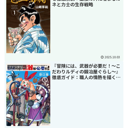
ネと力士の生存戦略
2025.10.03
『冒険には、武器が必要だ！～こ
ファンタジー
だわりルディの鍛冶屋ぐらし～』
徹底ガイド：職人の情熱を描くお
仕事ファンタジー