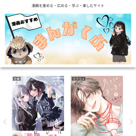
漫画を進める・広める・学ぶ・楽しむサイト
恋愛
ラブコメ
フ