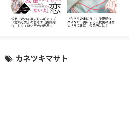
『たろうのまにまに』徹底紹介！
公私で変わる凄まじいギャップ
レ
『
クズなヒモ男に沼る人続出の理由
『志乃と恋』のあらすじ徹底紹
の
ら
と「まにまに」の意味とは？
介！甘くて尊い百合の世界へ
カネツキマサト