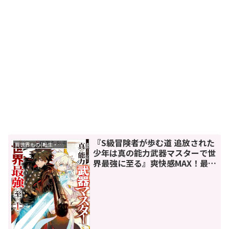
『S級冒険者が歩む道 追放された
異世界もの(転生・転移・成り上がり・異世界ファンタジー)
少年は真の能力武器マスターで世
界最強に至る』爽快感MAX！最高
の逆転サクセスストーリー