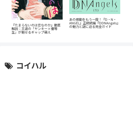
あの感動をもう一度！『D・N・
蒼
も
ANGEL』正統続編『DDNAngels』
ビ
乗
『たまらないのは恋なのか』徹底
の魅力と謎に迫る完全ガイド
成
解説：王道の「ヤンキー×優等
生」が魅せるギャップ萌え
コイハル