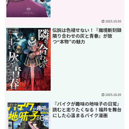
2025.10.30
伝説は色褪せない！『魔境斬刻録
ゲーム
隣り合わせの灰と青春』が放
つ“本物”の魅力
2025.10.20
『バイクが趣味の地味子の日常』
バイク
読むと走りたくなる！福井を舞台
にした心温まるバイク漫画