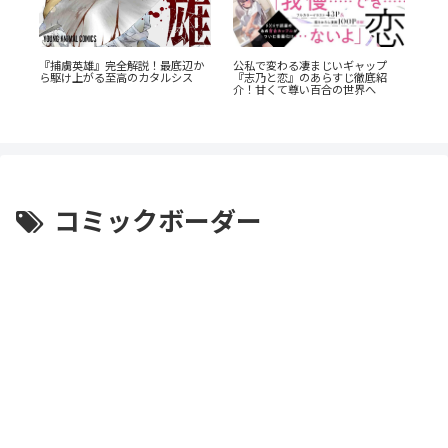
公私で変わる凄まじいギャップ
・
『捕虜英雄』完全解説！最底辺か
『
『志乃と恋』のあらすじ徹底紹
s』
ら駆け上がる至高のカタルシス
た
介！甘くて尊い百合の世界へ
なす
コミックボーダー