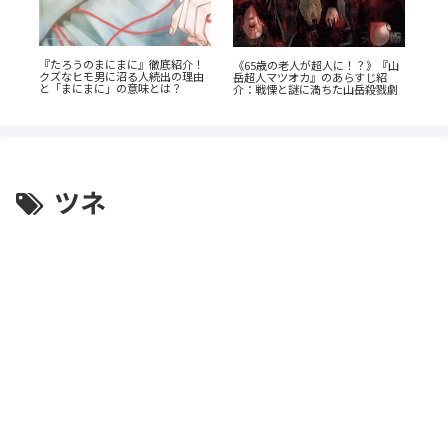
『たろうのまにまに』徹底紹介！
瞳の
《65歳の老人が超人に！？》『山
『
クズなヒモ男に沼る人続出の理由
底解
岳超人マツオカ』のあらすじ紹
だ
と「まにまに」の意味とは？
介：戦慄と謎に満ちた山岳殺戮劇
巻
は
ツネ