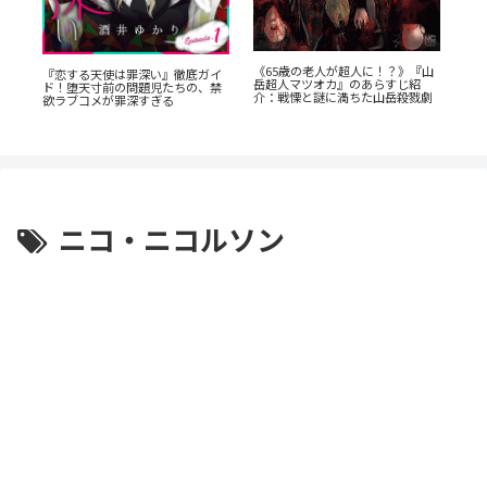
『
《65歳の老人が超人に！？》『山
か
『恋する天使は罪深い』徹底ガイ
ク
岳超人マツオカ』のあらすじ紹
ド！堕天寸前の問題児たちの、禁
と
介：戦慄と謎に満ちた山岳殺戮劇
欲ラブコメが罪深すぎる
ニコ・ニコルソン