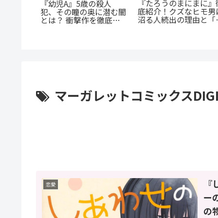
『たろうのまにまに』
『幼児A』5歳の殺人
は殺して
底紹介！クズなヒモ男
犯、その瞳の奥に潜む闇
底解説：
沼る人続出の理由と「
とは？ 衝撃作を徹底解
の無慈悲
にまに」の意味とは？
剖
マーガレットコミックスDIGI
『
恋愛
ー
の