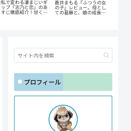
公私で変わる凄まじいギ
《65歳
蒼井まもる『ふつうの女
ャップ『志乃と恋』のあ
に！？
の子』レビュー。母とし
らすじ徹底紹介！甘くて
オカ』
ての葛藤と、娘の成長に
尊い百合の世界へ
戦慄と
涙が止まらない
戮劇
プロフィール