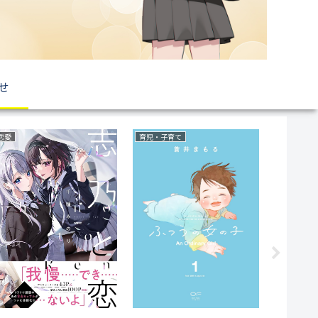
せ
恋愛
育児・子育て
復讐