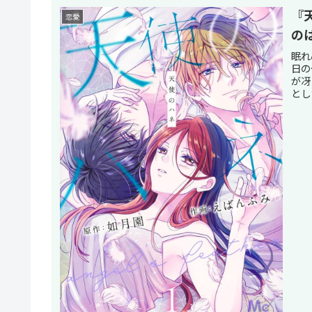
『
恋愛
の
眠れ
日の
が冴
とし