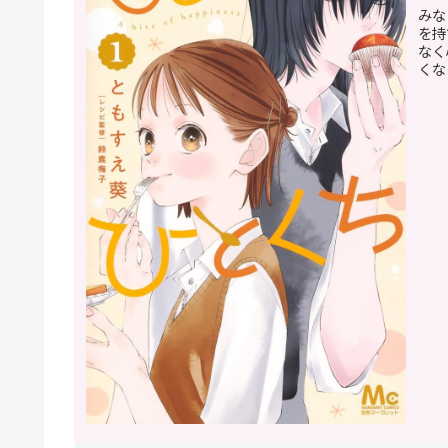
みな
を持
なく
くな