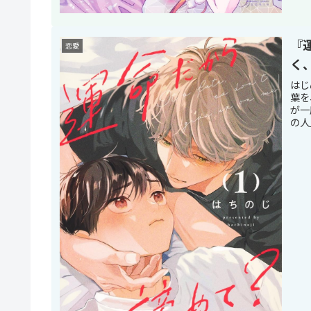
『
恋愛
く
はじ
葉を
が一
の人