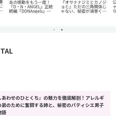
徹
あの感動をもう一度！
『オサナナジミとカノジ
に
『D・N・ANGEL』正統
ョと』ただの三角関係じ
ま
続編『DDNAngels』の
ゃない、秘密が渦巻くセ
魅力と謎に迫る完全ガイ
クシーサスペンスの魅力
ド
とは？
TAL
しあわせのひとくち』の魅力を徹底解剖！アレルギ
の弟のために奮闘する姉と、秘密のパティシエ男子
物語