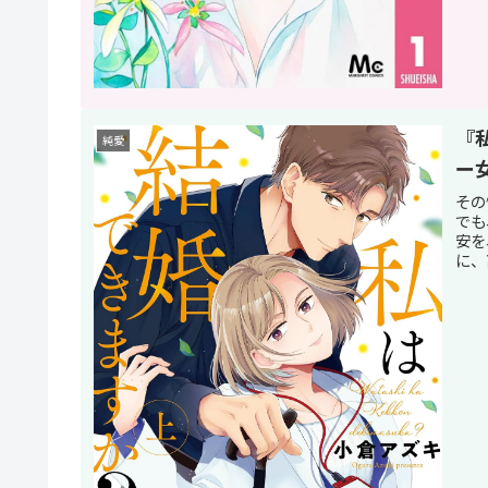
『
純愛
ー
その
でも
安を
に、