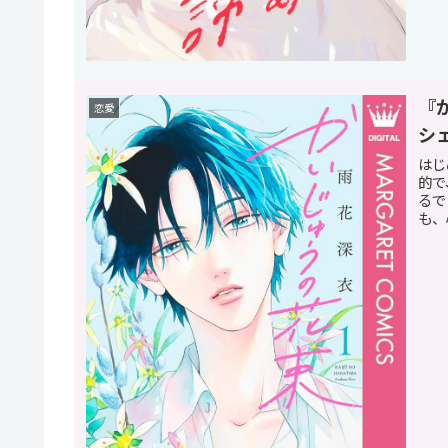
『
恋愛
シ
はじ
的で
るで
も、