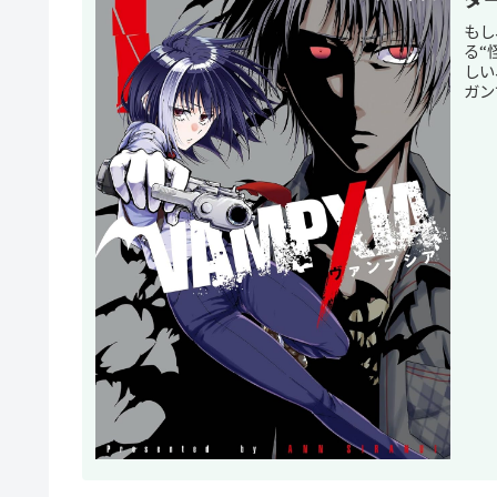
もし
る“
しい
ガン