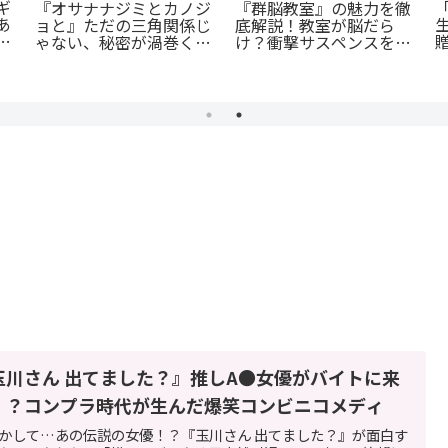
ギ
『オサナナジミとカノジ
『群脳教室』の魅力を徹
あ
ョと』ただの三角関係じ
底解説！教室が脳だら
て
ゃない、秘密が渦巻くセ
け？衝撃サスペンスを今
クシーサスペンスの魅力
すぐ読むべき5つの理由
とは？
玉川さん 出てました？』推しA●女優がバイトに来
！？コンプラ時代が生んだ爆笑コンビニコメディ
かして…あの伝説の女優！？『玉川さん 出てました？』が面白す