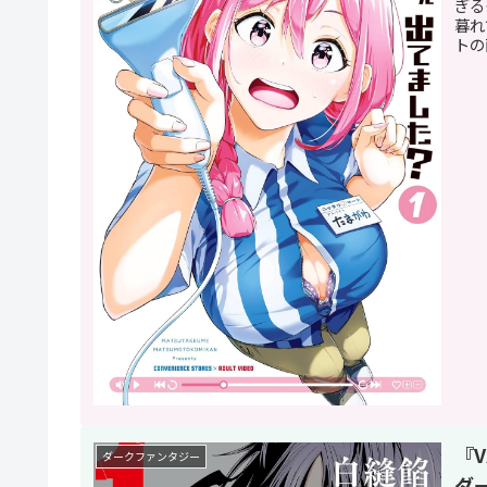
ぎる
暮れ
トの
『
ダークファンタジー
ダ