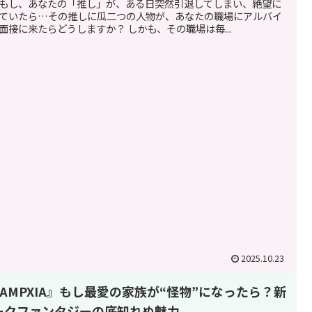
もし、あなたの「推し」が、ある日突然引退してしまい、絶望に
ていたら…その推しに瓜二つの人物が、あなたの職場にアルバイ
面接に来たらどうしますか？ しかも、その職場は毎...
2025.10.23
VAMPXIA』もし最愛の家族が“怪物”になったら？新
ークファンタジーの底知れぬ魅力