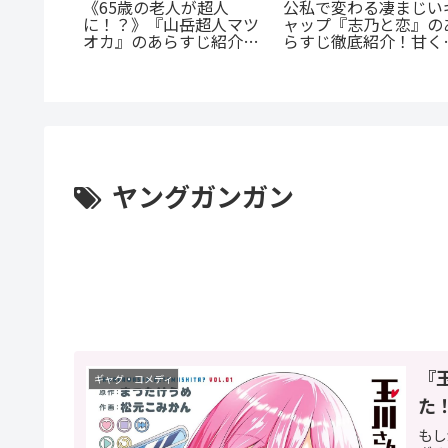
公私で変わる凄まじい
《65歳の老人が超人
憧れの先
ャップ『志乃と恋』の
に！？》『山岳超人マツ
「弟の彼
らすじ徹底紹介！甘く
オカ』のあらすじ紹介：
切なすぎ
尊い百合の世界へ
戦慄と謎に満ちた山岳殺
戮劇
ヤングガンガン
『
ギャグ・コメディ
た
もし