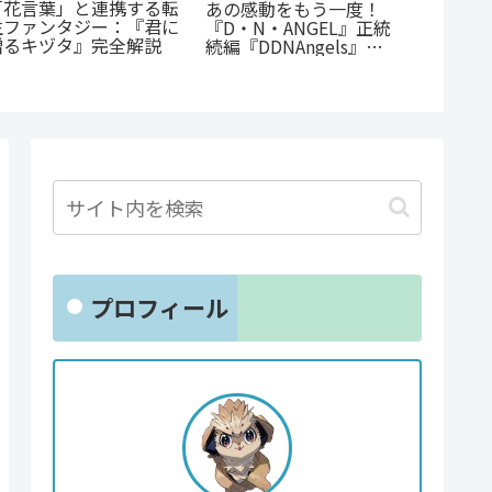
「花言葉」と連携する転
あの感動をもう一度！
『捕虜
生ファンタジー：『君に
『D・N・ANGEL』正統
最底辺
贈るキヅタ』完全解説
続編『DDNAngels』の
高のカ
魅力と謎に迫る完全ガイ
ド
プロフィール