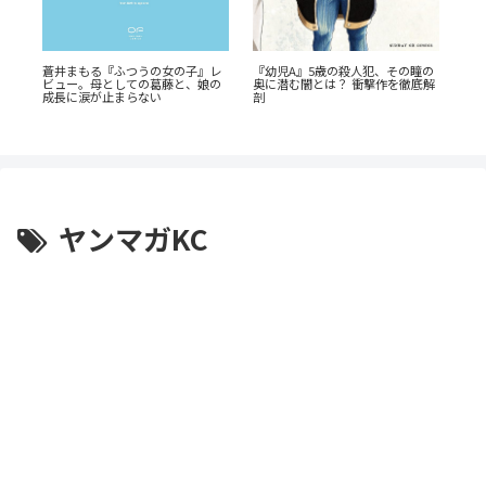
『幼児A』5歳の殺人犯、その瞳の
蒼井まもる『ふつうの女の子』レ
『
イ
奥に潜む闇とは？ 衝撃作を徹底解
ビュー。母としての葛藤と、娘の
ん
禁
剖
成長に涙が止まらない
の
ヤンマガKC