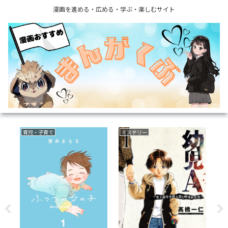
漫画を進める・広める・学ぶ・楽しむサイト
育児・子育て
ミステリー
い