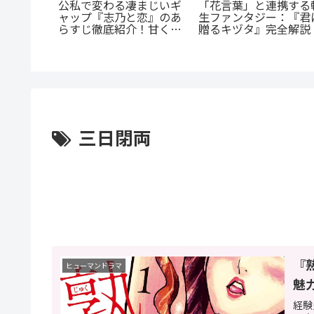
まに』徹
「花言葉」と連携する
公私で変わる凄まじいギ
ヒモ男に
生ファンタジー：『君
ャップ『志乃と恋』のあ
由と「ま
贈るキヅタ』完全解説
らすじ徹底紹介！甘くて
とは？
尊い百合の世界へ
三日閉両
『
ヒューマンドラマ
魅
経験