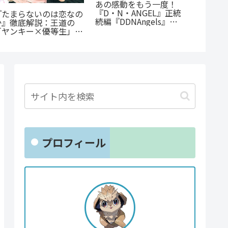
あの感動をもう一度！
蒼井ま
『D・N・ANGEL』正統
の子』
『たまらないのは恋なの
続編『DDNAngels』の
ての葛
か』徹底解説：王道の
魅力と謎に迫る完全ガイ
涙が止
「ヤンキー×優等生」が
ド
魅せるギャップ萌え
プロフィール