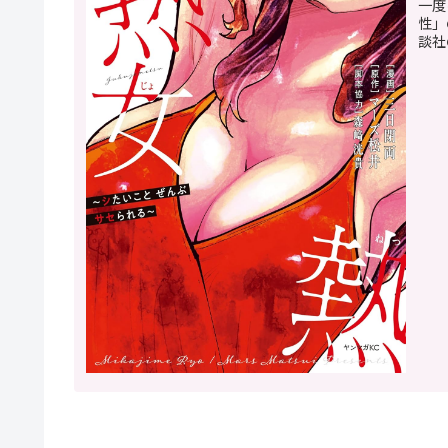
一度
性」
談社