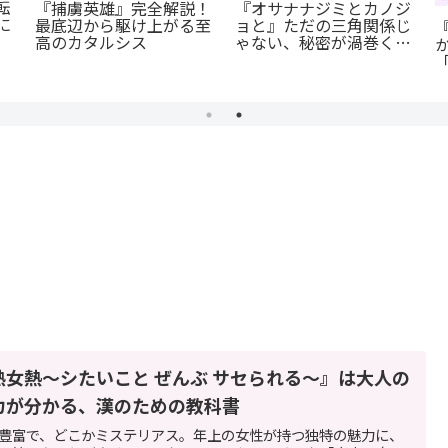
転
『捕虜英雄』完全解説！
『オサナナジミとカノジ
に
最底辺から駆け上がる至
ョと』ただの三角関係じ
高のカタルシス
ゃない、秘密が渦巻くセ
クシーサスペンスの魅力
とは？
熟女熱〜シたいこと ぜんぶ サセられる〜』は大人の
力が分かる、漢のための教科書
豊富で、どこかミステリアス。年上の女性が持つ独特の魅力に、