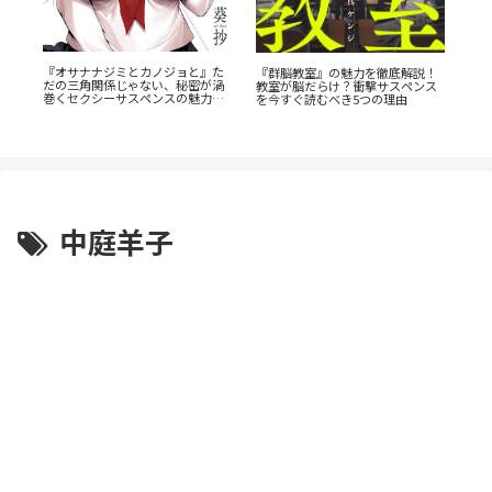
『オサナナジミとカノジョと』た
も
『群脳教室』の魅力を徹底解説！
だの三角関係じゃない、秘密が渦
乗
教室が脳だらけ？衝撃サスペンス
『
巻くセクシーサスペンスの魅力と
を今すぐ読むべき5つの理由
解
は？
生
中庭羊子