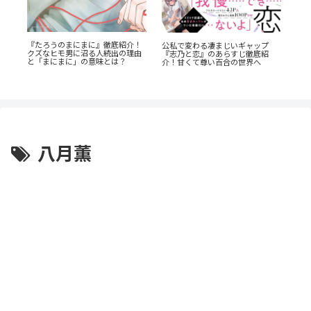
『たろうのまにまに』徹底紹介！
公私で変わる凄まじいギャップ
『幼
し
クズなヒモ男に沼る人続出の理由
『志乃と恋』のあらすじ徹底紹
奥に
切
と「まにまに」の意味とは？
介！甘くて尊い百合の世界へ
剖
八月薫