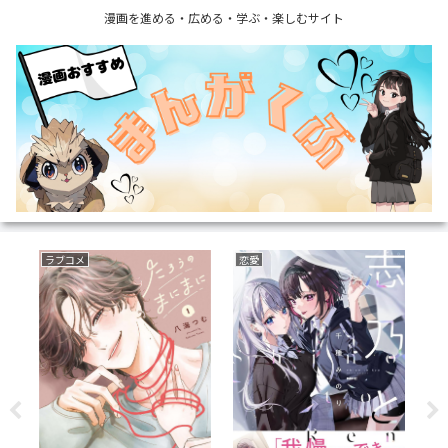
漫画を進める・広める・学ぶ・楽しむサイト
ラブコメ
恋愛
ミ