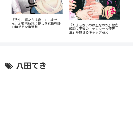
！
『幼
『先生、僕たちは殺していませ
由
奥に
ん。』徹底解説：優しき女性教師
『たまらないのは恋なのか』徹底
剖
の無慈悲な復讐劇
解説：王道の「ヤンキー×優等
生」が魅せるギャップ萌え
八田てき