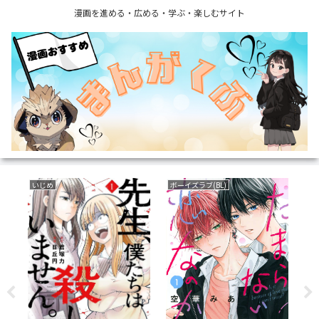
漫画を進める・広める・学ぶ・楽しむサイト
いじめ
ボーイズラブ(BL)
ミ