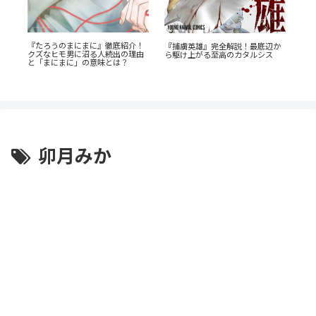
『たろうのまにまに』徹底紹介！
『捕虜英雄』完全解説！最底辺か
『
クズなヒモ男に沼る人続出の理由
ら駆け上がる至高のカタルシス
ん
底
と「まにまに」の意味とは？
の
卯月みか