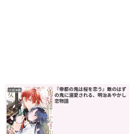
『帝都の鬼は桜を恋う』敵のはず
少女漫画
の鬼に溺愛される、明治あやかし
恋物語