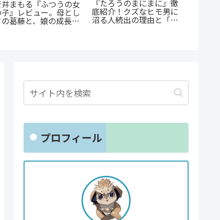
『たろうのまにまに』徹
蒼井まもる『ふつうの女
『恋す
底紹介！クズなヒモ男に
の子』レビュー。母とし
徹底ガ
沼る人続出の理由と「ま
ての葛藤と、娘の成長に
問題児
にまに」の意味とは？
涙が止まらない
コメが
プロフィール