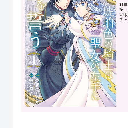
打算
語「
い眼
失っ