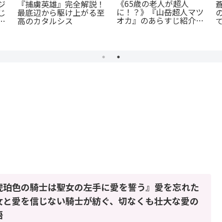
《65歳の老人が超人
ジ
『捕虜英雄』完全解説！
に！？》『山岳超人マツ
じ
最底辺から駆け上がる至
オカ』のあらすじ紹介：
セ
高のカタルシス
戦慄と謎に満ちた山岳殺
力
戮劇
琥珀色の騎士は聖女の左手に愛を誓う』愛を忘れた
女と愛を信じない騎士が紡ぐ、切なくも壮大な愛の
語