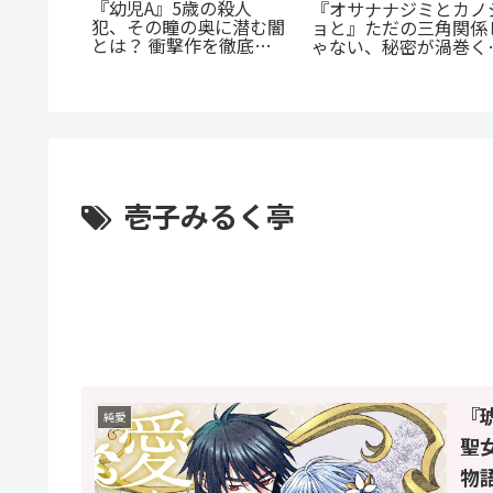
『幼児A』5歳の殺人
『オサナナジミとカノ
は殺して
犯、その瞳の奥に潜む闇
ョと』ただの三角関係
底解説：
とは？ 衝撃作を徹底解
ゃない、秘密が渦巻く
の無慈悲
剖
クシーサスペンスの魅
とは？
壱子みるく亭
『
純愛
聖
物