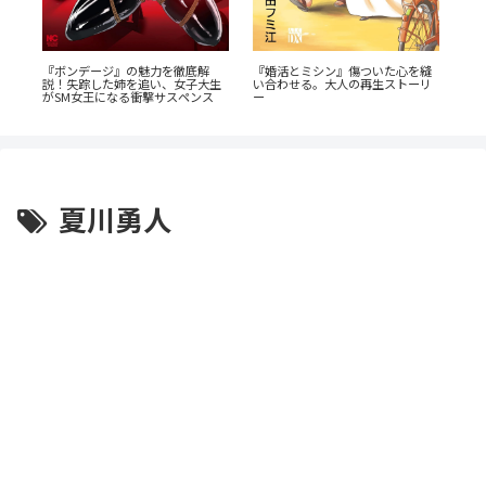
『婚活とミシン』傷ついた心を縫
・
『ボンデージ』の魅力を徹底解
『
い合わせる。大人の再生ストーリ
s』
説！失踪した姉を追い、女子大生
ら
ー
がSM女王になる衝撃サスペンス
夏川勇人