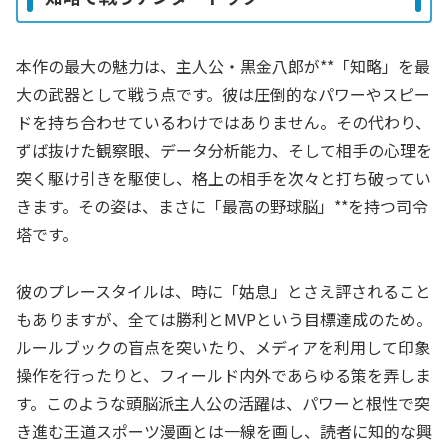
本作の最大の魅力は、主人公・黒金八郎が**「知略」を最
大の武器として戦う点です。彼は圧倒的なパワーやスピー
ドを持ち合わせているわけではありません。その代わり、
ずば抜けた観察眼、データ分析能力、そして相手の心理を
突く駆け引きを駆使し、格上の相手を次々と打ち破ってい
きます。その姿は、まさに「最高の野球脳」**を持つ司令
塔です。
彼のプレースタイルは、時に「姑息」とさえ評されること
もありますが、全ては勝利とMVPという目標達成のため。
ルールブックの盲点を突いたり、メディアを利用して印象
操作を行ったりと、フィールド内外であらゆる策を弄しま
す。このような頭脳派主人公の活躍は、パワーと根性で突
き進む王道スポーツ漫画とは一線を画し、読者に知的な興