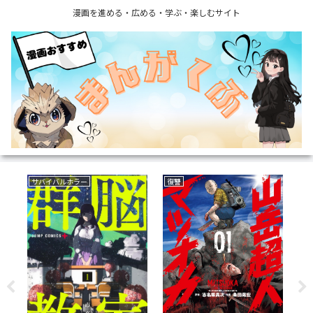
漫画を進める・広める・学ぶ・楽しむサイト
ボーイズラブ(BL)
サスペンス
フ