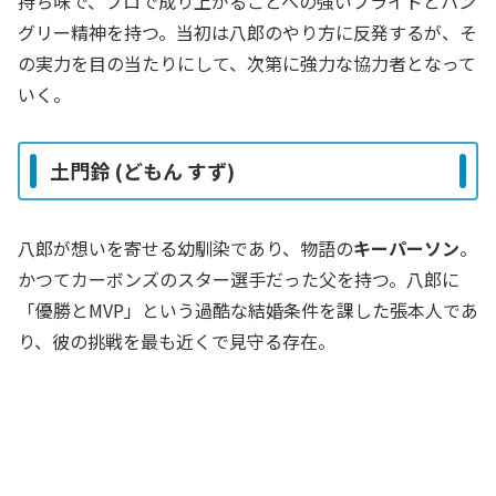
持ち味で、プロで成り上がることへの強いプライドとハン
グリー精神を持つ。当初は八郎のやり方に反発するが、そ
の実力を目の当たりにして、次第に強力な協力者となって
いく。
土門鈴 (どもん すず)
八郎が想いを寄せる幼馴染であり、物語の
キーパーソン
。
かつてカーボンズのスター選手だった父を持つ。八郎に
「優勝とMVP」という過酷な結婚条件を課した張本人であ
り、彼の挑戦を最も近くで見守る存在。