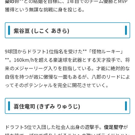
染の
鈴**との結婚を目標に、1年目でのチーム優勝とMVP
獲得という無謀な挑戦に身を投じる。
紫谷亘 (しこく あきら)
9球団からドラフト1位指名を受けた**「怪物ルーキー」
**。160km/hを超える豪速球を武器とする天才投手で、将
来のメジャーリーグ入りを目指している。才能に絶対的な
自信を持つが故に傲慢な一面もあるが、八郎のリードによ
ってそのポテンシャルを完全に開花させていく。
喜住竜司 (きずみ りゅうじ)
ドラフト5位で入団した社会人出身の遊撃手。
俊足堅守
が