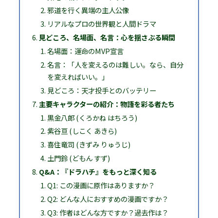
邪道を行く異端の主人公像
リアルなプロの世界観と人間ドラマ
見どころ、名場面、名言：心を揺さぶる瞬間
名場面：運命のMVP宣言
名言：「人を変えるのは難しい。なら、自分
を変えればいい。」
見どころ：天才投手とのバッテリー
主要キャラクターの紹介：物語を彩る者たち
黒金八郎 (くろかね はちろう)
紫谷亘 (しこく あきら)
喜住竜司 (きずみ りゅうじ)
土門鈴 (どもん すず)
Q&A：『ドラハチ』をもっと深く知る
Q1: この漫画に原作はありますか？
Q2: どんな人におすすめの漫画ですか？
Q3: 作者はどんな方ですか？過去作は？