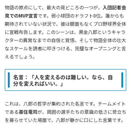
物語の原点にして、最大の見どころの一つが、
入団記者会
見でのMVP宣言
です。弱小球団のドラフト8位。誰からも
期待されていない状況で、彼は臆面もなくプロ野球界全体
に宣戦布告します。このシーンは、黒金八郎というキャラ
クターの異常なまでの自信と覚悟、そして物語全体の壮大
なスケールを読者に叩きつける、完璧なオープニングと言
えるでしょう。
名言：「人を変えるのは難しい。なら、自
分を変えればいい。」
これは、八郎の哲学が集約された名言です。チームメイト
である
喜住竜司
が、周囲の選手たちの意識の低さに苛立ち
を募らせていた場面で、八郎が静かに口にした言葉です。