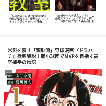
『山
『オサナナジミとカノジョと』た
あの
だの三角関係じゃない、秘密が渦
AN
『たまらないのは恋なのか』徹底
劇
巻くセクシーサスペンスの魅力と
の
解説：王道の「ヤンキー×優等
は？
生」が魅せるギャップ萌え
常識を覆す「頭脳派」野球漫画『ドラハ
チ』徹底解説！弱小球団でMVPを目指す高
卒捕手の物語
野球