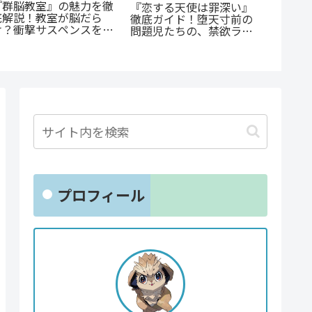
《65歳の老人が超人
『先生
に！？》『山岳超人マツ
いませ
『たまらないのは恋なの
オカ』のあらすじ紹介：
優しき
か』徹底解説：王道の
戦慄と謎に満ちた山岳殺
な復讐
「ヤンキー×優等生」が
戮劇
魅せるギャップ萌え
プロフィール