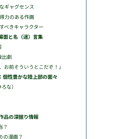
ルなギャグセンス
説得力のある作画
愛すべきキャラクター
場面と名（迷）言集
答
救出劇
、お前そういうとこだぞ！」
：個性豊かな陸上部の面々
ひろな）
！作品の深掘り情報
当？
すめの漫画？