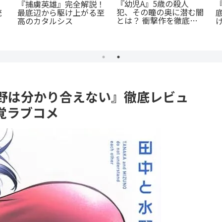
』徹
蒼井まもる『ふつうの女
『オサナナジミとカノジ
男に
の子』レビュー。母とし
ョと』ただの三角関係じ
「ま
ての葛藤と、娘の成長に
ゃない、秘密が渦巻くセ
？
涙が止まらない
クシーサスペンスの魅力
とは？
野は分かり合えない』徹底レビュ
覚ラブコメ