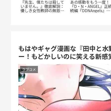
『たろうのまにまに
電車まるごと応援団！？
は罪深い』
底紹介！クズなヒモ
『今朝も揺られてます』
堕天寸前の
沼る人続出の理由と
あらすじ紹介！乗客と見
、禁欲ラブ
にまに」の意味とは
守る新感覚ラブコメ
ぎる
もはやギャグ漫画な『田中と水
ー！もどかしいのに笑える新感
ラブコメ