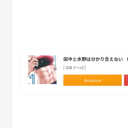
田中と水野は分かり合えない 
[ 瓜田 かっぱ ]
Amazon