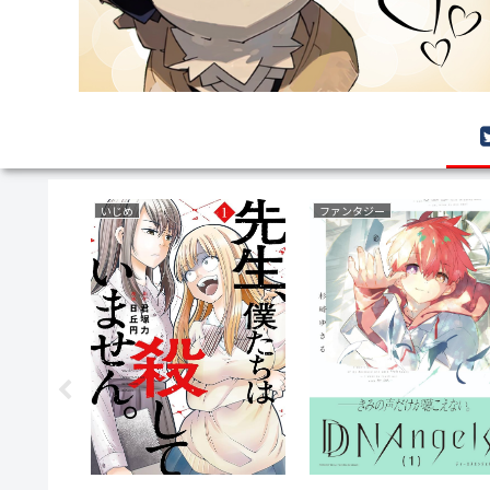
乗り物(車両)
ラブコメ