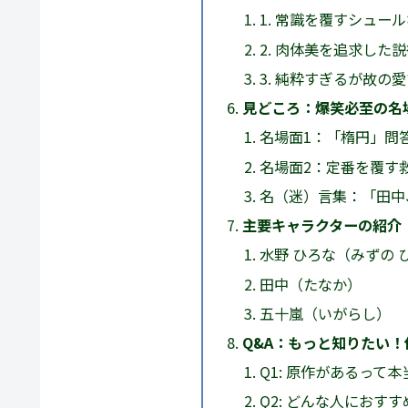
1. 常識を覆すシュー
2. 肉体美を追求した
3. 純粋すぎるが故の
見どころ：爆笑必至の名
名場面1：「楕円」問
名場面2：定番を覆す
名（迷）言集：「田中
主要キャラクターの紹介
水野 ひろな（みずの 
田中（たなか）
五十嵐（いがらし）
Q&A：もっと知りたい
Q1: 原作があるって本
Q2: どんな人におす