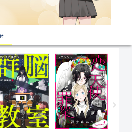
せ
ボーイズラブ(BL)
復讐
いじめ