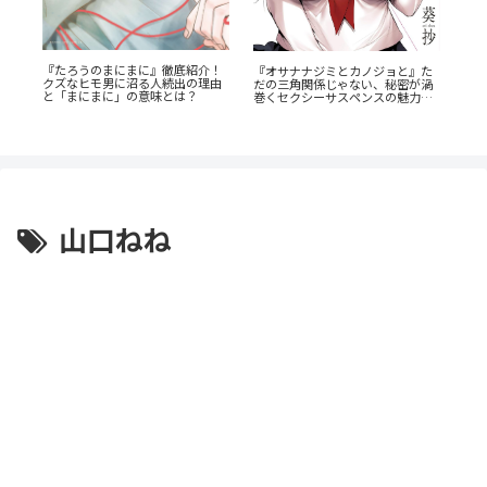
『たろうのまにまに』徹底紹介！
『幼
レ
『オサナナジミとカノジョと』た
クズなヒモ男に沼る人続出の理由
奥に
の
だの三角関係じゃない、秘密が渦
と「まにまに」の意味とは？
剖
巻くセクシーサスペンスの魅力と
は？
山口ねね