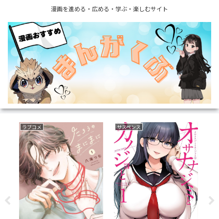
漫画を進める・広める・学ぶ・楽しむサイト
ラブコメ
サスペンス
ミ