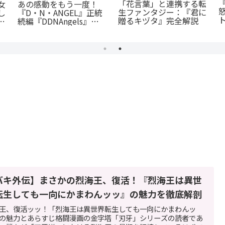
「花言葉」と連携する転
女
あの感動をもう一度！
生ファンタジー：『君に
し
『D・N・ANGEL』正統
贈るキヅタ』完全解説
に
続編『DDNAngels』の
魅力と謎に迫る完全ガイ
ド
バキ外伝】まさかの烈海王、復活！『烈海王は異世
転生しても一向にかまわんッッ』の魅力を徹底解剖
王、復活ッッ！「烈海王は異世界転生しても一向にかまわんッ
の魅力とあらすじ格闘漫画の金字塔「刃牙」シリーズの読者であ