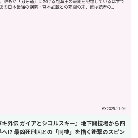
、誰もが「刃牙道」における烈海王の最期を記憶しているはずで
あの日本最強の剣豪・宮本武蔵との死闘の末、彼は読者の...
2025.11.04
バキ外伝 ガイアとシコルスキー』地下闘技場から四
半へ!? 最凶死刑囚との「同棲」を描く衝撃のスピン