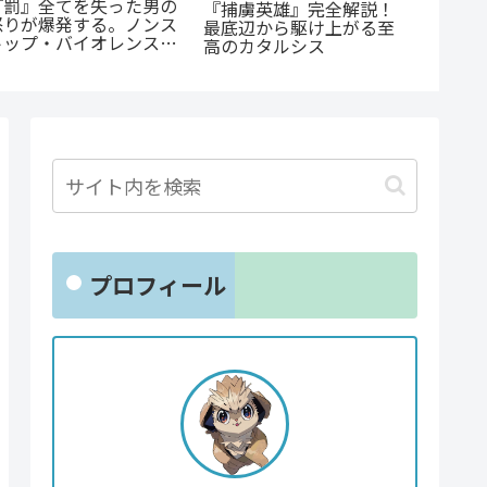
『罰』全てを失った男の
公私で
『捕虜英雄』完全解説！
怒りが爆発する。ノンス
ャップ
最底辺から駆け上がる至
トップ・バイオレンスア
らすじ
高のカタルシス
クションを徹底紹介
尊い百
プロフィール