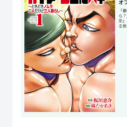
オ
「最
ら？
牙』
る世