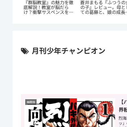
が超人
蒼井まもる『ふつうの
『群脳教室』の魅力を徹
超人マツ
の子』レビュー。母と
底解説！教室が脳だら
じ紹介：
ての葛藤と、娘の成長
け？衝撃サスペンスを今
た山岳殺
涙が止まらない
すぐ読むべき5つの理由
月刊少年チャンピオン
【
格闘技
界
烈海
ッ」