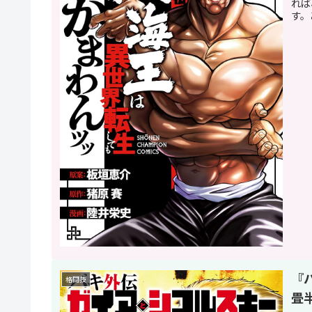
れば
す。
『
格闘技
畳