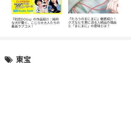
『たろうのまにまに』徹底紹介！
縫
『初恋DOGs』の作品紹介：純粋
『
クズなヒモ男に沼る人続出の理由
リ
な犬が繋ぐ、こじらせ大人たちの
ん
と「まにまに」の意味とは？
最高ラブコメ！
の
東宝