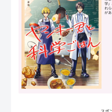
学」
れら
があ
スポ