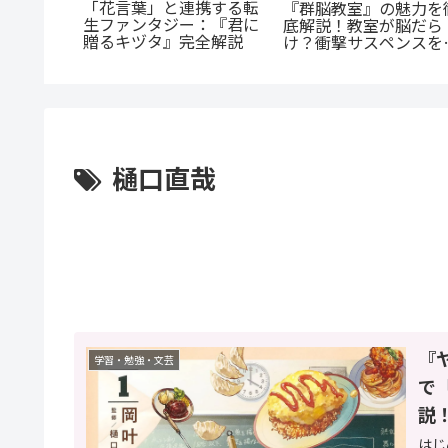
「花言葉」と連携する転
まじいギ
『群脳教室』の魅力を
生ファンタジー：『君に
恋』のあ
底解説！教室が脳だら
贈るキヅタ』完全解説
！甘くて
け？衝撃サスペンスを
へ
すぐ読むべき5つの理
樋口直哉
『
学習・勉強・文芸
で
説
はじ