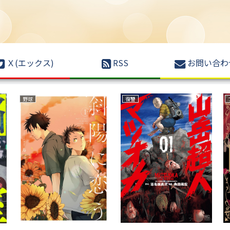
Ｘ(エックス)
RSS
お問い合わ
野球
復讐