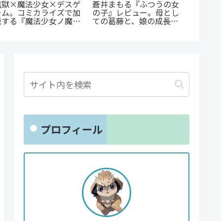
監獄×魔法少女×デスゲ
蒼井まもる『ふつうの女
『捕虜
ーム。コミカライズで加
の子』レビュー。母とし
最底辺
速する『魔法少女ノ魔女
ての葛藤と、娘の成長に
高のカ
裁判』の魅力
涙が止まらない
プロフィール