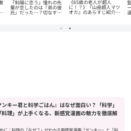
《65歳の老人が超人
『斜陽に恋う』憧れの先
徹
に！？》『山岳超人マツ
輩が恋したのは「弟の彼
オカ』のあらすじ紹介：
氏」だった…？切なすぎ
今
戦慄と謎に満ちた山岳殺
る青春BL
由
戮劇
ヤンキー君と科学ごはん』はなぜ面白い？「科学」
「料理」が上手くなる、新感覚漫画の魅力を徹底解
！
めに：料理の「なぜ？」がわかる新感覚漫画「ヤンキー」と「科