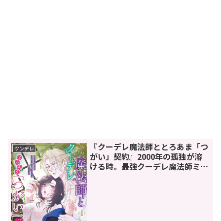
『クーデレ魔法師ととろあま「つ
ツンデレ
がい」契約』2000年の孤独が溶
ける時。最強クーデレ魔法師ミハ
イルの葛藤が胸を打つ