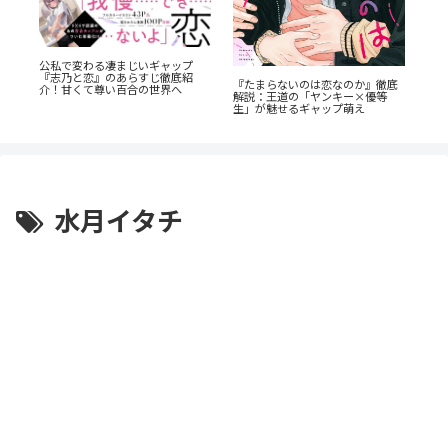
「
公私で変わる凄まじいギャップ
か
タ
『志乃と恋』のあらすじ徹底紹
『たまらないのは恋なのか』徹底
解
介！甘くて尊い百合の世界へ
解説：王道の「ヤンキー×優等
生」が魅せるギャップ萌え
水月イタチ