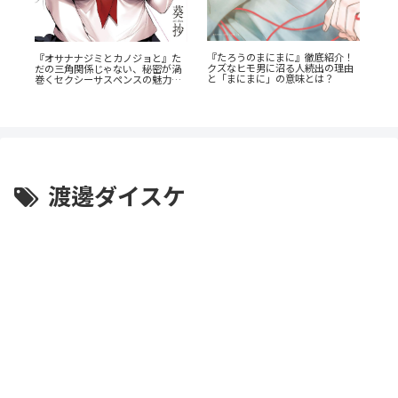
『たろうのまにまに』徹底紹介！
『オサナナジミとカノジョと』た
『
！
クズなヒモ男に沼る人続出の理由
だの三角関係じゃない、秘密が渦
た
ス
と「まにまに」の意味とは？
巻くセクシーサスペンスの魅力と
なす
は？
渡邊ダイスケ