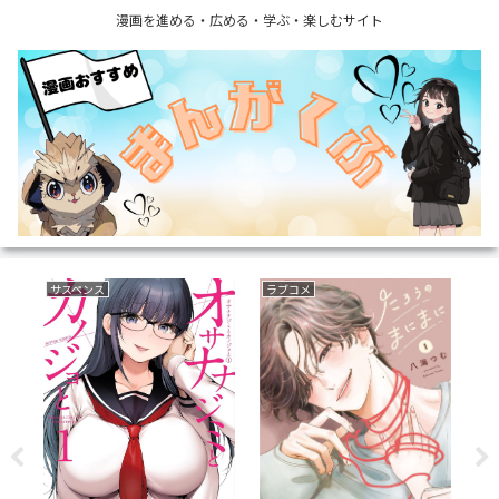
漫画を進める・広める・学ぶ・楽しむサイト
サスペンス
ラブコメ
野