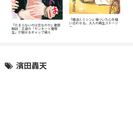
『婚活とミシン』傷ついた心を縫
電
！
い合わせる。大人の再生ストーリ
揺
ス
『たまらないのは恋なのか』徹底
ー
客
解説：王道の「ヤンキー×優等
生」が魅せるギャップ萌え
濱田轟天