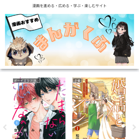
漫画を進める・広める・学ぶ・楽しむサイト
ボーイズラブ(BL)
恋愛
乗