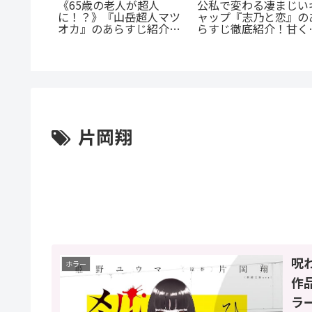
公私で変わる凄まじい
《65歳の老人が超人
ャップ『志乃と恋』の
に！？》『山岳超人マツ
は恋なの
らすじ徹底紹介！甘く
オカ』のあらすじ紹介：
王道の
尊い百合の世界へ
戦慄と謎に満ちた山岳殺
等生」が
戮劇
萌え
片岡翔
呪
ホラー
作
ラ