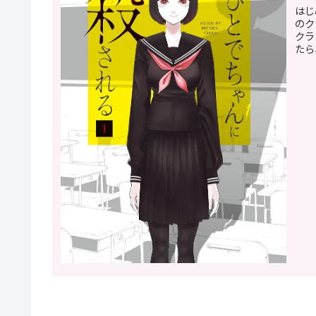
はじ
のク
クラ
たら