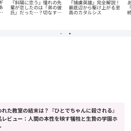
ギ
『捕虜英雄』完全解説！
『斜陽に恋う』憧れの先
あ
最底辺から駆け上がる至
輩が恋したのは「弟の彼
て
高のカタルシス
続
氏」だった…？切なすぎ
る青春BL
われた教室の結末は？『ひとでちゃんに殺される』
品レビュー：人間の本性を映す犠牲と生贄の学園ホ
ー