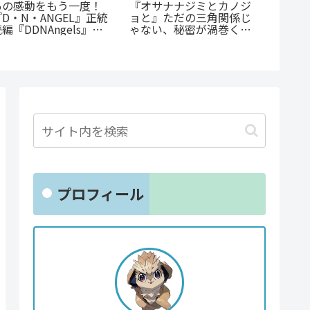
『たろ
あの感動をもう一度！
『オサナナジミとカノジ
底紹介
『D・N・ANGEL』正統
ョと』ただの三角関係じ
沼る人
編『DDNAngels』の
ゃない、秘密が渦巻くセ
にまに
魅力と謎に迫る完全ガイ
クシーサスペンスの魅力
ド
とは？
プロフィール