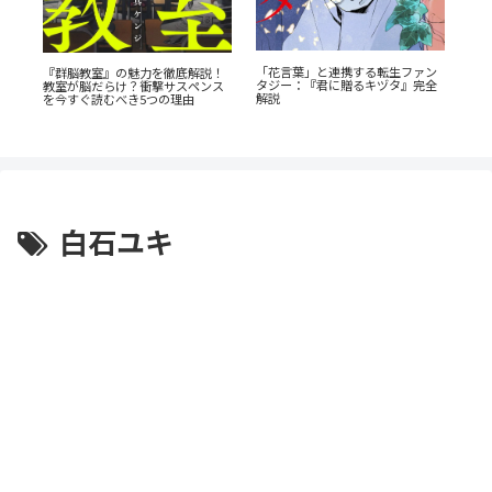
「花言葉」と連携する転生ファン
し
『群脳教室』の魅力を徹底解説！
タジー：『君に贈るキヅタ』完全
切
教室が脳だらけ？衝撃サスペンス
『
解説
を今すぐ読むべき5つの理由
解
生
白石ユキ