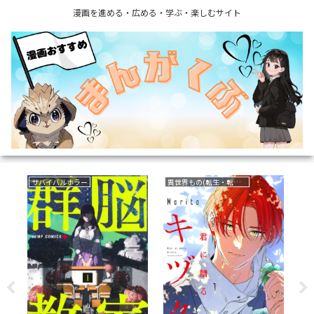
漫画を進める・広める・学ぶ・楽しむサイト
サバイバルホラー
異世界もの(転生・転移・成り上がり・異世界ファンタジー)
ボ