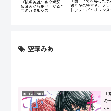
『罰』全てを失った男
『捕虜英雄』完全解説！
憧れの先
怒りが爆発する。ノン
最底辺から駆け上がる至
「弟の彼
トップ・バイオレンス
高のカタルシス
切なすぎ
クションを徹底紹介
空華みあ
『
ボーイズラブ(BL)
キ
この