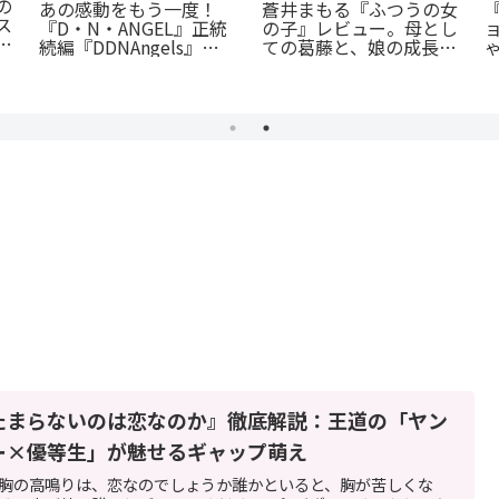
の
あの感動をもう一度！
蒼井まもる『ふつうの女
ス
『D・N・ANGEL』正統
の子』レビュー。母とし
ア
続編『DDNAngels』の
ての葛藤と、娘の成長に
魅力と謎に迫る完全ガイ
涙が止まらない
ド
たまらないのは恋なのか』徹底解説：王道の「ヤン
ー×優等生」が魅せるギャップ萌え
胸の高鳴りは、恋なのでしょうか誰かといると、胸が苦しくな