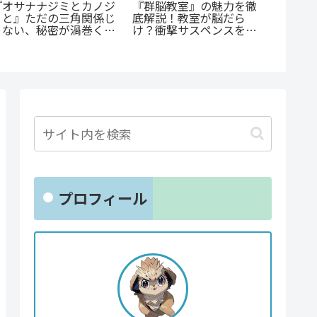
『幼児A
『オサナナジミとカノジ
『群脳教室』の魅力を徹
犯、そ
ョと』ただの三角関係じ
底解説！教室が脳だら
とは？ 
ゃない、秘密が渦巻くセ
け？衝撃サスペンスを今
剖
クシーサスペンスの魅力
すぐ読むべき5つの理由
とは？
プロフィール