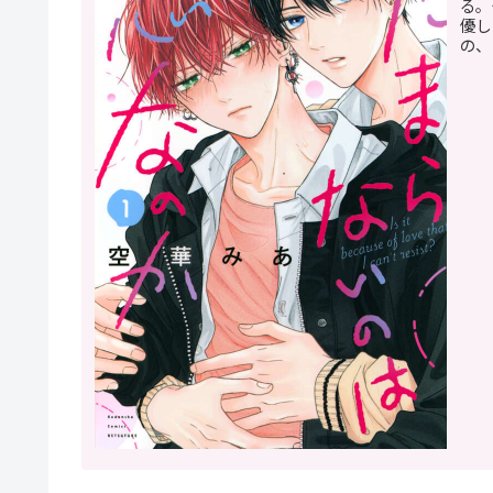
る。
優し
の、