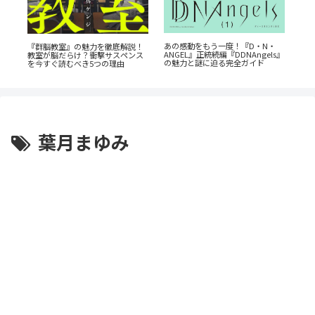
ン
あの感動をもう一度！『D・N・
蒼
『群脳教室』の魅力を徹底解説！
全
ANGEL』正統続編『DDNAngels』
ビ
教室が脳だらけ？衝撃サスペンス
の魅力と謎に迫る完全ガイド
成
を今すぐ読むべき5つの理由
葉月まゆみ