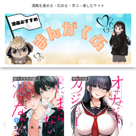
漫画を進める・広める・学ぶ・楽しむサイト
ボーイズラブ(BL)
サスペンス
復