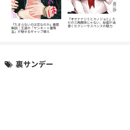
『
瞳の
『オサナナジミとカノジョと』た
発
底解
だの三角関係じゃない、秘密が渦
『たまらないのは恋なのか』徹底
ン
巻くセクシーサスペンスの魅力と
解説：王道の「ヤンキー×優等
は？
生」が魅せるギャップ萌え
裏サンデー