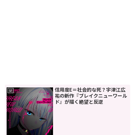
信用度E＝社会的な死？宇津江広
SF
祐の新作『ブレイクニューワール
ド』が描く絶望と反逆