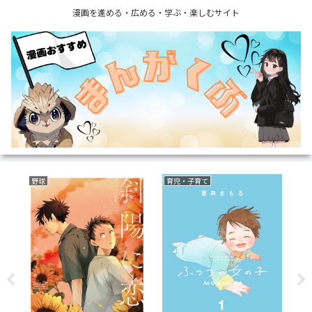
漫画を進める・広める・学ぶ・楽しむサイト
野球
育児・子育て
サ