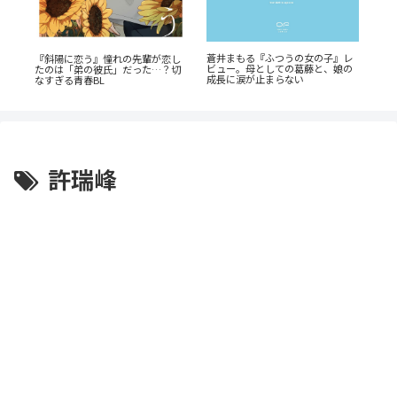
『山
蒼井まもる『ふつうの女の子』レ
『斜陽に恋う』憧れの先輩が恋し
『
ビュー。母としての葛藤と、娘の
たのは「弟の彼氏」だった…？切
教
劇
成長に涙が止まらない
なすぎる青春BL
を
許瑞峰