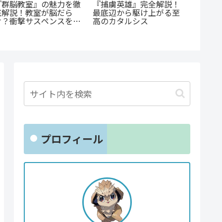
『捕虜英雄』完全解説！
あの感
『群脳教室』の魅力を徹
最底辺から駆け上がる至
『D・N
底解説！教室が脳だら
高のカタルシス
続編『DD
け？衝撃サスペンスを今
魅力と
すぐ読むべき5つの理由
ド
プロフィール