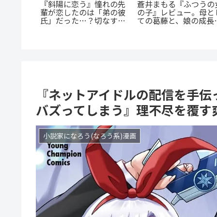
の殺人
蒼井まもる『ふつうの
『斜陽に恋う』憧れの先
に潜む闇
の子』レビュー。母と
輩が恋したのは「弟の彼
を徹底解
ての葛藤と、娘の成長
氏」だった…？切なすぎ
涙が止まらない
る青春BL
『ネットアイドルの配信を手伝
バズってしまう』理不尽を覆す
小説家になろう(なろう系)漫画