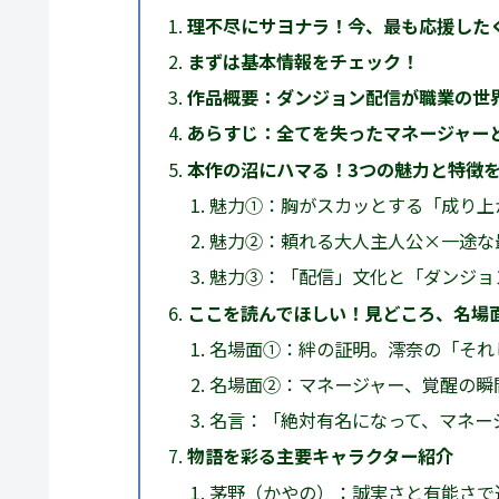
理不尽にサヨナラ！今、最も応援した
まずは基本情報をチェック！
作品概要：ダンジョン配信が職業の世
あらすじ：全てを失ったマネージャー
本作の沼にハマる！3つの魅力と特徴
魅力①：胸がスカッとする「成り上
魅力②：頼れる大人主人公×一途な
魅力③：「配信」文化と「ダンジョ
ここを読んでほしい！見どころ、名場
名場面①：絆の証明。澪奈の「それ
名場面②：マネージャー、覚醒の瞬
名言：「絶対有名になって、マネー
物語を彩る主要キャラクター紹介
茅野（かやの）：誠実さと有能さで