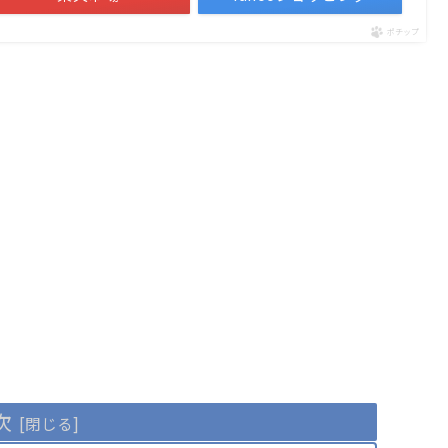
ポチップ
次