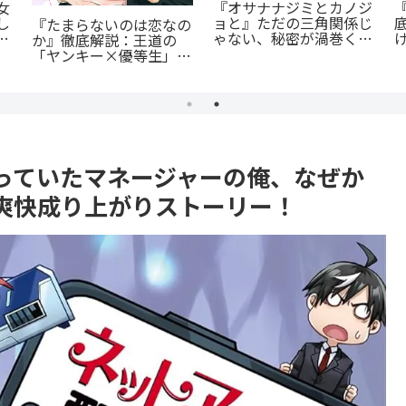
女
『オサナナジミとカノジ
し
ョと』ただの三角関係じ
『たまらないのは恋なの
に
ゃない、秘密が渦巻くセ
か』徹底解説：王道の
クシーサスペンスの魅力
「ヤンキー×優等生」が
とは？
魅せるギャップ萌え
っていたマネージャーの俺、なぜか
爽快成り上がりストーリー！