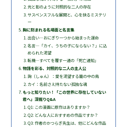
光と影のように対照的な二人の存在
サスペンスフルな展開と、心を抉るミステリ
ー
胸に刻まれる名場面と名言集
出会い―おにぎり一つから始まった運命
名言―「カイ、うちの子にならない？」に込
められた渇望
転機―すべてを覆す一通の「死亡通知」
物語を彩る、対照的な二人の主人公
詢（しゅん）：愛を渇望する籠の中の鳥
カイ：名前さえ持たない孤独な魂
もっと知りたい！「この世界に存在していない
君へ」深掘りQ&A
Q1: この漫画に原作はありますか？
Q2: どんな人におすすめの作品ですか？
Q3: 作者のかつらぎ先生は、他にどんな作品