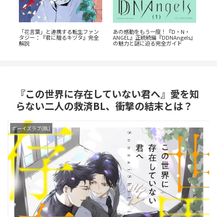
《6
・
蒼井まもる『ふつうの女の子』レ
『オサナナジミとカノジョと』た
岳
s』
ビュー。母としての葛藤と、娘の
だの三角関係じゃない、秘密が渦
介
成長に涙が止まらない
巻くセクシーサスペンスの魅力と
は？
『この世界に存在していない君へ』愛を知
らない二人の救済BL、衝撃の結末とは？
ボーイズラブ(BL)