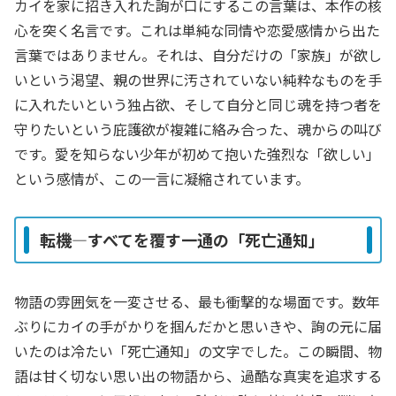
カイを家に招き入れた詢が口にするこの言葉は、本作の核
心を突く名言です。これは単純な同情や恋愛感情から出た
言葉ではありません。それは、自分だけの「家族」が欲し
いという渇望、親の世界に汚されていない純粋なものを手
に入れたいという独占欲、そして自分と同じ魂を持つ者を
守りたいという庇護欲が複雑に絡み合った、魂からの叫び
です。愛を知らない少年が初めて抱いた強烈な「欲しい」
という感情が、この一言に凝縮されています。
転機―すべてを覆す一通の「死亡通知」
物語の雰囲気を一変させる、最も衝撃的な場面です。数年
ぶりにカイの手がかりを掴んだかと思いきや、詢の元に届
いたのは冷たい「死亡通知」の文字でした。この瞬間、物
語は甘く切ない思い出の物語から、過酷な真実を追求する