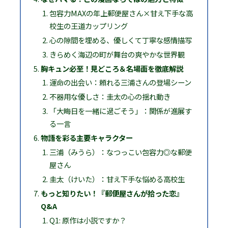
包容力MAXの年上郵便屋さん×甘え下手な高
校生の王道カップリング
心の隙間を埋める、優しくて丁寧な感情描写
きらめく海辺の町が舞台の爽やかな世界観
胸キュン必至！見どころ＆名場面を徹底解説
運命の出会い：頼れる三浦さんの登場シーン
不器用な優しさ：圭太の心の揺れ動き
「大晦日を一緒に過ごそう」：関係が進展す
る一言
物語を彩る主要キャラクター
三浦（みうら）：なつっこい包容力◎な郵便
屋さん
圭太（けいた）：甘え下手な悩める高校生
もっと知りたい！『郵便屋さんが拾った恋』
Q&A
Q1: 原作は小説ですか？