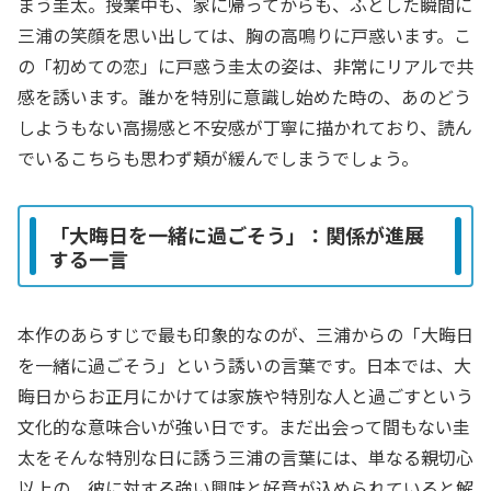
まう圭太。授業中も、家に帰ってからも、ふとした瞬間に
三浦の笑顔を思い出しては、胸の高鳴りに戸惑います。こ
の「初めての恋」に戸惑う圭太の姿は、非常にリアルで共
感を誘います。誰かを特別に意識し始めた時の、あのどう
しようもない高揚感と不安感が丁寧に描かれており、読ん
でいるこちらも思わず頬が緩んでしまうでしょう。
「大晦日を一緒に過ごそう」：関係が進展
する一言
本作のあらすじで最も印象的なのが、三浦からの「大晦日
を一緒に過ごそう」という誘いの言葉です。日本では、大
晦日からお正月にかけては家族や特別な人と過ごすという
文化的な意味合いが強い日です。まだ出会って間もない圭
太をそんな特別な日に誘う三浦の言葉には、単なる親切心
以上の、彼に対する強い興味と好意が込められていると解