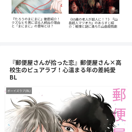
『たろうのまにまに』徹底紹介！
《65歳の老人が超人に！？》『山
レ
『
クズなヒモ男に沼る人続出の理由
岳超人マツオカ』のあらすじ紹
の
ん
と「まにまに」の意味とは？
介：戦慄と謎に満ちた山岳殺戮劇
の
『郵便屋さんが拾った恋』郵便屋さん×高
校生のピュアラブ！心温まる年の差純愛
BL
ボーイズラブ(BL)