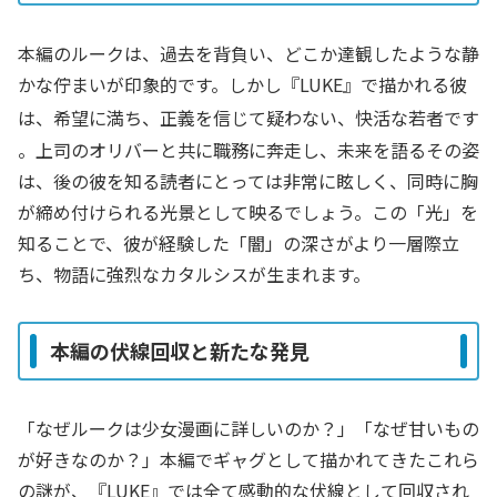
本編のルークは、過去を背負い、どこか達観したような静
かな佇まいが印象的です。しかし『LUKE』で描かれる彼
は、希望に満ち、正義を信じて疑わない、快活な若者です
。上司のオリバーと共に職務に奔走し、未来を語るその姿
は、後の彼を知る読者にとっては非常に眩しく、同時に胸
が締め付けられる光景として映るでしょう。この「光」を
知ることで、彼が経験した「闇」の深さがより一層際立
ち、物語に強烈なカタルシスが生まれます。
本編の伏線回収と新たな発見
「なぜルークは少女漫画に詳しいのか？」「なぜ甘いもの
が好きなのか？」本編でギャグとして描かれてきたこれら
の謎が、『LUKE』では全て感動的な伏線として回収され