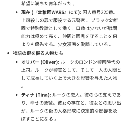
希望に満ちた青年だった 。
現在 (『幼稚園WARS』にて):
囚人番号225番。
上司殺しの罪で服役する元警官 。ブラック幼稚
園で特殊教諭として働く。口数は少ないが戦闘
能力は極めて高く、仲間と園児を守ることを何
よりも優先する。少女漫画を愛読している 。
物語の鍵を握る人物たち
オリバー (Oliver):
ルークのロンドン警察時代の
上司。ルークが警官として、そして一人の人間と
して成長していく上で大きな影響を与えた人物
。
ティナ (Tina):
ルークの恋人。彼の心の支えであ
り、幸せの象徴。彼女の存在と、彼女との思い出
が、ルークの後の人格形成に決定的な影響を及
ぼすことになる 。