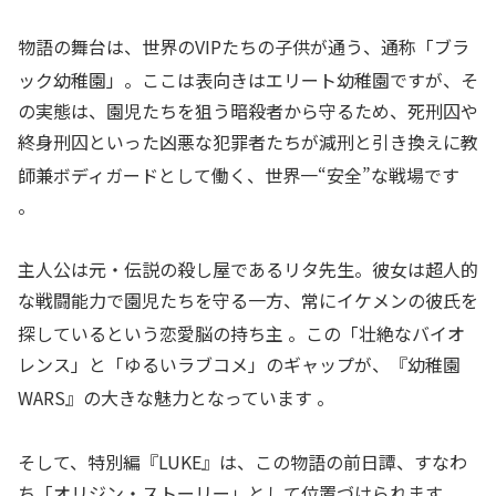
物語の舞台は、世界のVIPたちの子供が通う、通称「ブラ
ック幼稚園」
。ここは表向きはエリート幼稚園ですが、そ
の実態は、園児たちを狙う暗殺者から守るため、死刑囚や
終身刑囚といった凶悪な犯罪者たちが減刑と引き換えに教
師兼ボディガードとして働く、世界一“安全”な戦場です
。
主人公は元・伝説の殺し屋であるリタ先生。彼女は超人的
な戦闘能力で園児たちを守る一方、常にイケメンの彼氏を
探しているという恋愛脳の持ち主
。この「壮絶なバイオ
レンス」と「ゆるいラブコメ」のギャップが、『幼稚園
WARS』の大きな魅力となっています
。
そして、特別編『LUKE』は、この物語の前日譚、すなわ
ち「オリジン・ストーリー」として位置づけられます 。