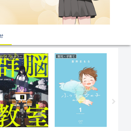
せ
ラブコメ
恋愛
復讐