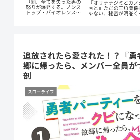
『幼児A』5歳の殺人
つうの女
あの感動をもう一度！
犯、その瞳の奥に潜む闇
。母とし
『D・N・ANGEL』正
とは？ 衝撃作を徹底解
の成長に
続編『DDNAngels』の
剖
魅力と謎に迫る完全ガ
ド
追放されたら愛された！？『勇
郷に帰ったら、メンバー全員が
剖
スローライフ