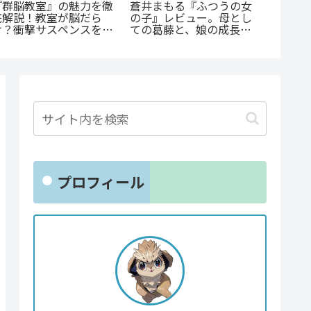
『罰』
『たろうのまにまに』徹
公私で変わる凄まじいギ
怒りが
底紹介！クズなヒモ男に
ャップ『志乃と恋』のあ
トップ
沼る人続出の理由と「ま
らすじ徹底紹介！甘くて
クショ
にまに」の意味とは？
尊い百合の世界へ
プロフィール