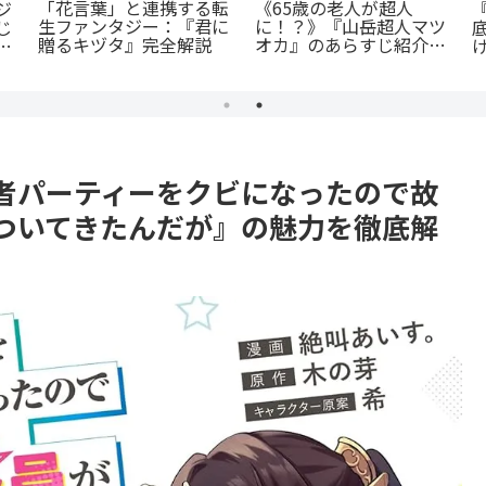
『捕虜英雄』完全解説！
『斜陽に恋う』憧れの先
統
最底辺から駆け上がる至
輩が恋したのは「弟の彼
高のカタルシス
氏」だった…？切なすぎ
イ
る青春BL
者パーティーをクビになったので故
ついてきたんだが』の魅力を徹底解