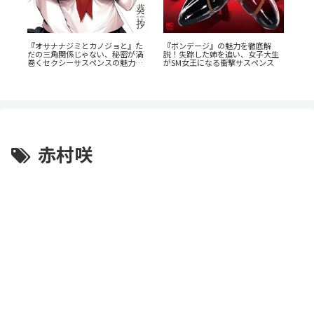
『オサナナジミとカノジョと』た
『ボンデージ』の魅力を徹底解
電
！
だの三角関係じゃない、秘密が渦
説！失踪した姉を追い、女子大生
揺
ス
巻くセクシーサスペンスの魅力と
がSM女王になる衝撃サスペンス
客
は？
赤村咲