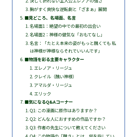
決して折れない主人公エレノアの強さ
胸がすく爽快な逆転劇と「ざまぁ」展開
■見どころ、名場面、名言
名場面1：絶望の中での最初の出会い
名場面2：神様の健気な「おもてなし」
名言：「たとえ本来の姿がもっと醜くても 私
は神様が神様ならそれでいいんです」
■物語を彩る主要キャラクター
エレノア・リージュ
クレイル（醜い神様）
アマルダ・リージュ
エリック
■気になるQ&Aコーナー
Q1: この漫画に原作はありますか？
Q2: どんな人におすすめの作品ですか？
Q3: 作者の先生について教えてください
Q4: この物語の「醜さ」とは、何を指してい