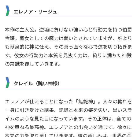
エレノア・リージュ
本作の主人公。逆境に負けない強い心と行動力を持つ伯爵
令嬢。聖女としての魔力は弱いとされていますが、誰より
も献身的に神に仕え、その真っ直ぐな心で道を切り拓きま
す。彼女の行動力と本質を見抜く力は、偽りに満ちた神殿
の常識を覆していきます。
クレイル（醜い神様）
エレノアが仕えることになった「無能神」。人々の穢れを
一身に引き受けた結果、記憶と本来の姿を失い、黒いスラ
イムのような見た目になっています。その正体は、全ての
神を束ねる最高神。エレノアとの出会いを通じて、徐々に
本来の力を取り戻していきます。彼の苦しみは、世界の歪