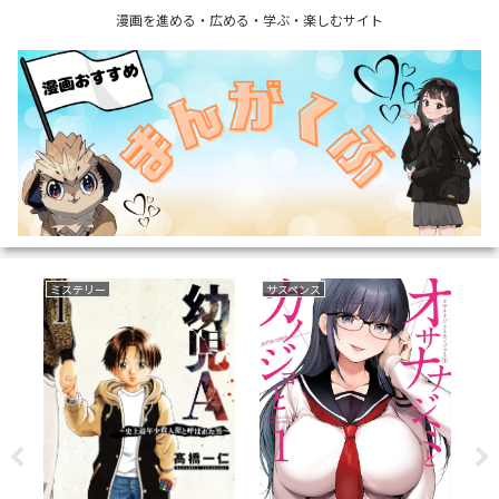
漫画を進める・広める・学ぶ・楽しむサイト
ミステリー
サスペンス
育