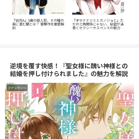
『幼児A』5歳の殺人犯、その瞳の
か
『オサナナジミとカノジョと』た
蒼
奥に潜む闇とは？ 衝撃作を徹底解
だの三角関係じゃない、秘密が渦
ビ
剖
巻くセクシーサスペンスの魅力と
成
は？
逆境を覆す快感！『聖女様に醜い神様との
結婚を押し付けられました』の魅力を解説
ファンタジー