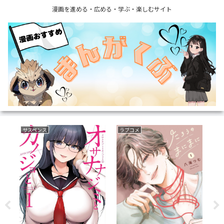
漫画を進める・広める・学ぶ・楽しむサイト
サスペンス
ラブコメ
育