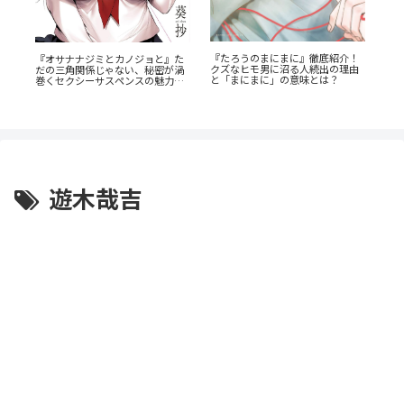
『たろうのまにまに』徹底紹介！
瞳の
『オサナナジミとカノジョと』た
蒼
クズなヒモ男に沼る人続出の理由
底解
だの三角関係じゃない、秘密が渦
ビ
と「まにまに」の意味とは？
巻くセクシーサスペンスの魅力と
成
は？
遊木哉吉