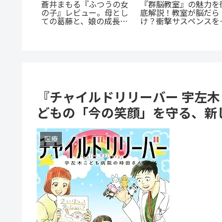
《65歳の老人が超人
完全解説！
『オサナナジミとカノジ
に！？》『山岳超人
け上がる至
ョと』ただの三角関係じ
オカ』のあらすじ紹
ス
ゃない、秘密が渦巻くセ
戦慄と謎に満ちた山
クシーサスペンスの魅力
戮劇
とは？
『チャイルドリリーバー 宇左
どもの「今の笑顔」を守る、新
医療