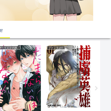
せ
異世界もの(転生・転移・成り上がり・異世界ファンタジー)
恋愛
育児・