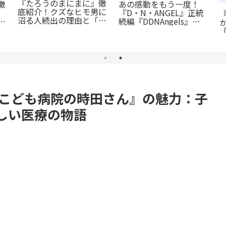
『幼児A』5歳の殺人
『斜陽に恋う』憧れの先
犯、その瞳の奥に潜む闇
マツ
輩が恋したのは「弟の彼
とは？ 衝撃作を徹底解
介：
氏」だった…？切なすぎ
剖
岳殺
る青春BL
木こども病院の時田さん』の魅力：子
しい医療の物語