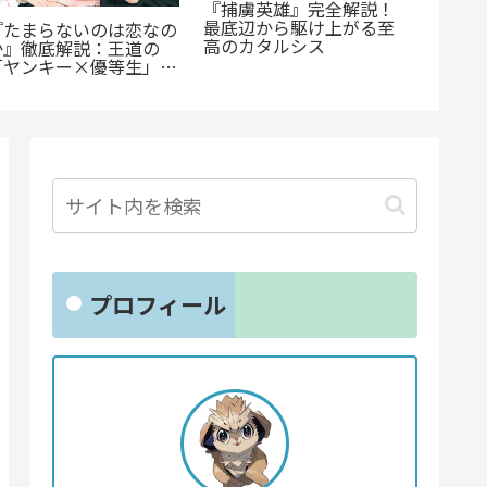
「花言葉」と連携する転
公私で変わる凄まじいギ
蒼井ま
生ファンタジー：『君に
ャップ『志乃と恋』のあ
の子』
贈るキヅタ』完全解説
らすじ徹底紹介！甘くて
ての葛
尊い百合の世界へ
涙が止
プロフィール