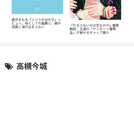
蒼井まもる『ふつうの女の子』レ
『
も
ビュー。母としての葛藤と、娘の
ら
乗
『たまらないのは恋なのか』徹底
成長に涙が止まらない
解説：王道の「ヤンキー×優等
生」が魅せるギャップ萌え
高槻今城