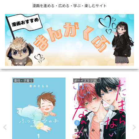
漫画を進める・広める・学ぶ・楽しむサイト
育児・子育て
ボーイズラブ(BL)
フ